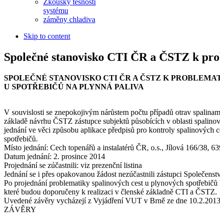
Zkoušky těsnosti
systému
záměny chladiva
Skip to content
Společné stanovisko CTI ČR a ČSTZ k prob
SPOLEČNÉ STANOVISKO CTI ČR A ČSTZ K PROBLEMA
U SPOTŘEBIČŮ NA PLYNNÁ PALIVA
V souvislosti se znepokojivým nárůstem počtu případů otrav spalina
základě návrhu ČSTZ zástupce subjektů působících v oblasti spalinov
jednání ve věci způsobu aplikace předpisů pro kontroly spalinových 
spotřebičů.
Místo jednání: Cech topenářů a instalatérů ČR, o.s., Jílová 166/38, 6
Datum jednání: 2. prosince 2014
Projednání se zúčastnili: viz prezenční listina
Jednání se i přes opakovanou žádost nezúčastnili zástupci Společens
Po projednání problematiky spalinových cest u plynových spotřebičů b
které budou doporučeny k realizaci v členské základně CTI a ČSTZ.
Uvedené závěry vycházejí z Vyjádření VUT v Brně ze dne 10.2.2013 
ZÁVĚRY