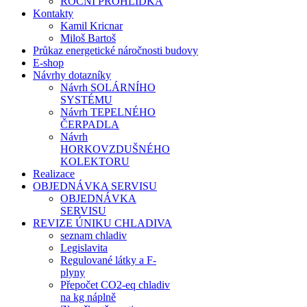
ROČNÍ PROHLÍDKA
Kontakty
Kamil Kricnar
Miloš Bartoš
Průkaz energetické náročnosti budovy
E-shop
Návrhy dotazníky
Návrh SOLÁRNÍHO
SYSTÉMU
Návrh TEPELNÉHO
ČERPADLA
Návrh
HORKOVZDUŠNÉHO
KOLEKTORU
Realizace
OBJEDNÁVKA SERVISU
OBJEDNÁVKA
SERVISU
REVIZE ÚNIKU CHLADIVA
seznam chladiv
Legislavita
Regulované látky a F-
plyny
Přepočet CO2-eq chladiv
na kg náplně