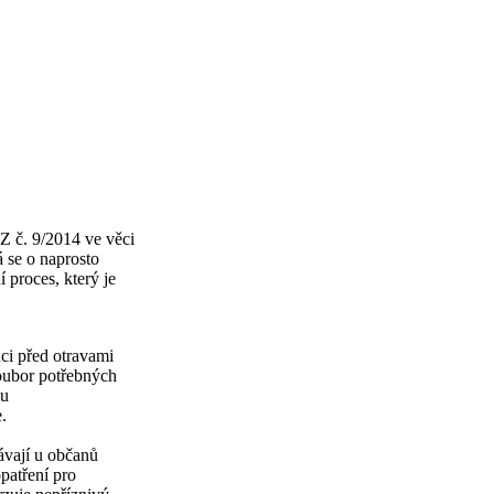
 č. 9/2014 ve věci
 se o naprosto
 proces, který je
ci před otravami
oubor potřebných
ou
.
ávají u občanů
patření pro