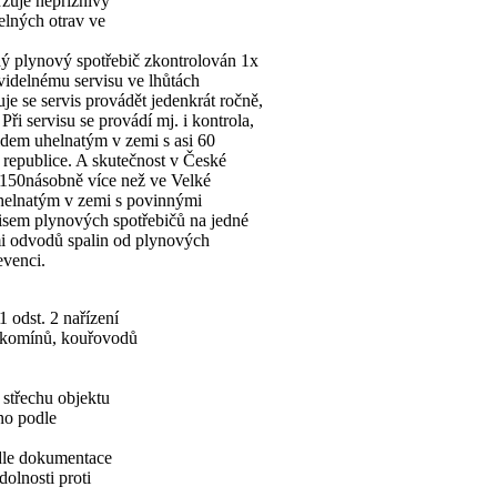
zuje nepříznivý
elných otrav ve
dý plynový spotřebič zkontrolován 1x
idelnému servisu ve lhůtách
e se servis provádět jedenkrát ročně,
ři servisu se provádí mj. i kontrola,
idem uhelnatým v zemi s asi 60
 republice. A skutečnost v České
si 150násobně více než ve Velké
uhelnatým v zemi s povinnými
isem plynových spotřebičů na jedné
mi odvodů spalin od plynových
evenci.
 odst. 2 nařízení
u komínů, kouřovodů
 střechu objektu
no podle
odle dokumentace
olnosti proti