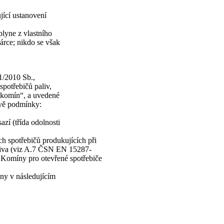
jící ustanovení
plyne z vlastního
árce; nikdo se však
91/2010 Sb.,
potřebičů paliv,
a komín“, a uvedené
dvě podmínky:
azí (třída odolnosti
ch spotřebičů produkujících při
aliva (viz A.7 ČSN EN 15287-
Komíny pro otevřené spotřebiče
ny v následujícím