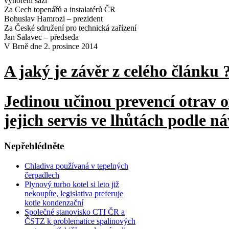
vyhoření sazí
Za Cech topenářů a instalatérů ČR
Bohuslav Hamrozi – prezident
Za České sdružení pro technická zařízení
Jan Salavec – předseda
V Brně dne 2. prosince 2014
A jaký je závěr z celého článku 
Jedinou učinou prevencí otrav 
jejich servis ve lhůtách podle 
Nepřehlédněte
Chladiva používaná v tepelných
čerpadlech
Plynový turbo kotel si leto již
nekoupíte, legislativa preferuje
kotle kondenzační
Společné stanovisko CTI ČR a
ČSTZ k problematice spalinových