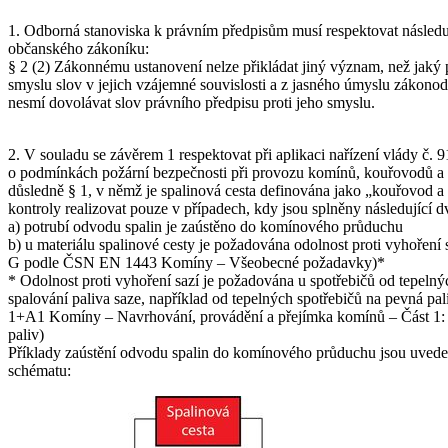
1. Odborná stanoviska k právním předpisům musí respektovat následu
občanského zákoníku:
§ 2 (2) Zákonnému ustanovení nelze přikládat jiný význam, než jaký 
smyslu slov v jejich vzájemné souvislosti a z jasného úmyslu zákonod
nesmí dovolávat slov právního předpisu proti jeho smyslu.
2. V souladu se závěrem 1 respektovat při aplikaci nařízení vlády č. 
o podmínkách požární bezpečnosti při provozu komínů, kouřovodů a s
důsledně § 1, v němž je spalinová cesta definována jako „kouřovod 
kontroly realizovat pouze v případech, kdy jsou splněny následující 
a) potrubí odvodu spalin je zaústěno do komínového průduchu
b) u materiálu spalinové cesty je požadována odolnost proti vyhoření s
G podle ČSN EN 1443 Komíny – Všeobecné požadavky)*
* Odolnost proti vyhoření sazí je požadována u spotřebičů od tepelný
spalování paliva saze, například od tepelných spotřebičů na pevná p
1+A1 Komíny – Navrhování, provádění a přejímka komínů – Část 1: 
paliv)
Příklady zaústění odvodu spalin do komínového průduchu jsou uvede
schématu: