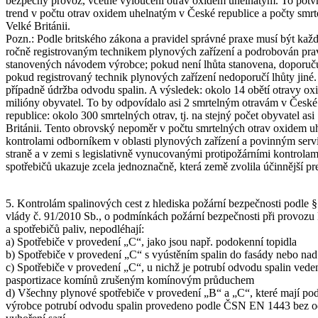
bezpečný provoz, včetně vyloučení otrav oxidem uhelnatým. To potvr
trend v počtu otrav oxidem uhelnatým v České republice a počty smrt
Velké Británii.
Pozn.: Podle britského zákona a pravidel správné praxe musí být kaž
ročně registrovaným technikem plynových zařízení a podrobován prav
stanovených návodem výrobce; pokud není lhůta stanovena, doporučuj
pokud registrovaný technik plynových zařízení nedoporučí lhůty jiné. P
případně údržba odvodu spalin. A výsledek: okolo 14 obětí otravy ox
milióny obyvatel. To by odpovídalo asi 2 smrtelným otravám v České
republice: okolo 300 smrtelných otrav, tj. na stejný počet obyvatel a
Británii. Tento obrovský nepoměr v počtu smrtelných otrav oxidem 
kontrolami odborníkem v oblasti plynových zařízení a povinným serv
straně a v zemi s legislativně vynucovanými protipožárními kontrola
spotřebičů ukazuje zcela jednoznačně, která země zvolila účinnější pr
5. Kontrolám spalinových cest z hlediska požární bezpečnosti podle §1
vlády č. 91/2010 Sb., o podmínkách požární bezpečnosti při provoz
a spotřebičů paliv, nepodléhají:
a) Spotřebiče v provedení „C“, jako jsou např. podokenní topidla
b) Spotřebiče v provedení „C“ s vyústěním spalin do fasády nebo nad
c) Spotřebiče v provedení „C“, u nichž je potrubí odvodu spalin vede
pasportizace komínů zrušeným komínovým průduchem
d) Všechny plynové spotřebiče v provedení „B“ a „C“, které mají p
výrobce potrubí odvodu spalin provedeno podle ČSN EN 1443 bez od