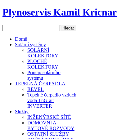
spotřebičů ukazuje zcela jednoznačně, která země zvolila účinnější pr
Plynoservis Kamil Kricnar
Kontrolám spalinových cest z hlediska požární bezpečnosti podle § 1 
Spotřebiče v provedení „C“, jako jsou např. podokenní topidla
Spotřebiče v provedení „C“ s vyústěním spalin do fasády nebo nad st
Spotřebiče v provedení „C“, u nichž je potrubí odvodu spalin ved
Všechny plynové spotřebiče v provedení „B“ a „C“, které mají podl
Domů
Solární systémy
A jaký je závěr z celého článku?
SOLÁRNÍ
KOLEKTORY
Jedinou účinnou prevencí otrav oxidem uhelnatým u plynových spotřeb
PLOCHÉ
KOLEKTORY
Zdroj: http://energetika.tzb-info.cz/vytapime-plynem/12181-spolecne-
Princip solárního
systému
TEPELNÁ ČERPADLA
REVEL
Tepelné čerpadlo vzduch
voda TnG-air
INVERTER
Služby
INŽENÝRSKÉ SÍTĚ
DOMOVNÍ A
BYTOVÉ ROZVODY
OSTATNÍ SLUŽBY