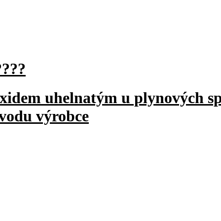
????
oxidem uhelnatým u plynových sp
návodu výrobce