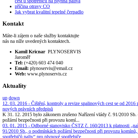
cest u spotřebičů na plynná paliva
příčina otravy CO
Jak vybrat kvalitní tepelné čerpadlo
Kontakt
Máte-li zájem o naše služby kontaktujte
nás na níže uvedených kontaktech.
Kamil Kricnar
PLYNOSERVIS
Jaroměř
Tel:
(+420) 603 474 040
Email:
plynoservis@email.cz
Web:
www.plynoservis.cz
Aktuality
up
down
12. 03. 2016 - Čištění, kontroly a revize spalinových cest se od 2016
nových právních předpisů
K 31. 12. 2015 bylo zákonem zrušeno Nařízení vlády č. 91/2010 Sb
požární bezpečnosti při provozu komí...
03. 01. 2015 - Odborné stanovisko ČSTZ č. 160/2013 k platnosti „nař
91/2010 Sb., o podmínkách požární bezpečnosti při provozu komínů,
spotřebičů paliv“ pro plynové spotřebiče