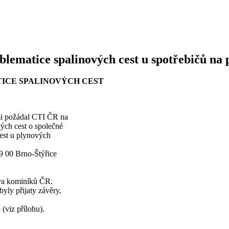
lematice spalinových cest u spotřebičů na 
TICE SPALINOVÝCH CEST
mi požádal CTI ČR na
ých cest o společné
cest u plynových
39 00 Brno-Štýřice
tva kominíků ČR.
yly přijaty závěry,
(viz přílohu).