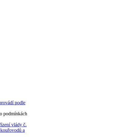
 provádí podle
. o podmínkách
ízení vlády č.
 kouřovodů a