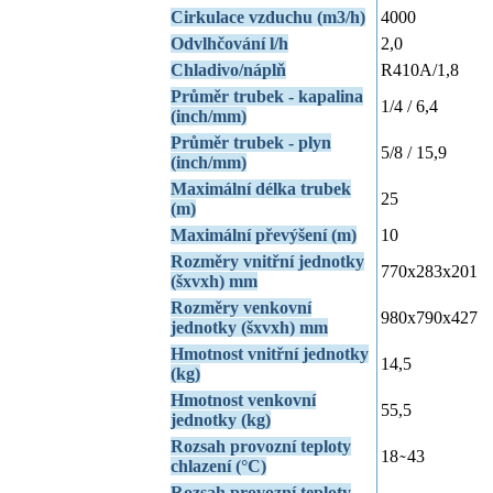
Cirkulace vzduchu (m3/h)
4000
Odvlhčování l/h
2,0
Chladivo/náplň
R410A/1,8
Průměr trubek - kapalina
1/4 / 6,4
(inch/mm)
Průměr trubek - plyn
5/8 / 15,9
(inch/mm)
Maximální délka trubek
25
(m)
Maximální převýšení (m)
10
Rozměry vnitřní jednotky
770x283x201
(šxvxh) mm
Rozměry venkovní
980x790x427
jednotky (šxvxh) mm
Hmotnost vnitřní jednotky
14,5
(kg)
Hmotnost venkovní
55,5
jednotky (kg)
Rozsah provozní teploty
18 ̴ 43
chlazení (°C)
Rozsah provozní teploty