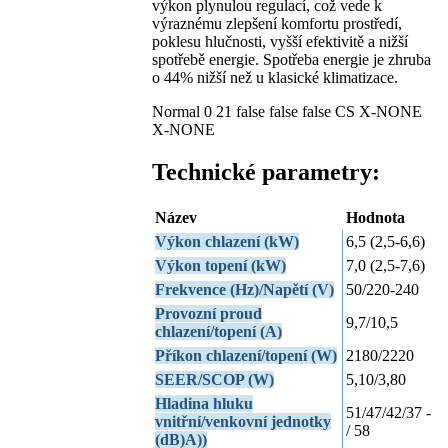
výkon plynulou regulací, což vede k
výraznému zlepšení komfortu prostředí,
poklesu hlučnosti, vyšší efektivitě a nižší
spotřebě energie. Spotřeba energie je zhruba
o 44% nižší než u klasické klimatizace.
Normal 0 21 false false false CS X-NONE
X-NONE
Technické parametry:
Název
Hodnota
Výkon chlazení (kW)
6,5 (2,5-6,6)
Výkon topení (kW)
7,0 (2,5-7,6)
Frekvence (Hz)/Napětí (V)
50/220-240
Provozní proud
9,7/10,5
chlazení/topení (A)
Příkon chlazení/topení (W)
2180/2220
SEER/SCOP (W)
5,10/3,80
Hladina hluku
51/47/42/37 -
vnitřní/venkovní jednotky
/ 58
(dB)A))