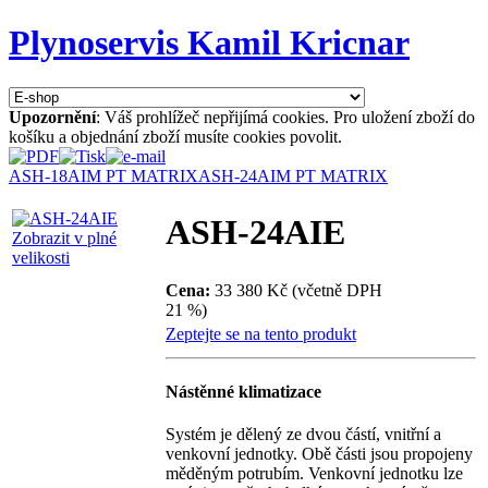
Plynoservis Kamil Kricnar
Upozornění
: Váš prohlížeč nepřijímá cookies. Pro uložení zboží do
košíku a objednání zboží musíte cookies povolit.
ASH-18AIM PT MATRIX
ASH-24AIM PT MATRIX
ASH-24AIE
Zobrazit v plné
velikosti
Cena:
33 380 Kč (včetně DPH
21 %)
Zeptejte se na tento produkt
Nástěnné klimatizace
Systém je dělený ze dvou částí, vnitřní a
venkovní jednotky. Obě části jsou propojeny
měděným potrubím. Venkovní jednotku lze