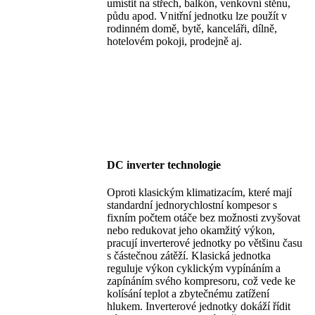
umístit na střech, balkón, venkovní stěnu,
půdu apod. Vnitřní jednotku lze použít v
rodinném domě, bytě, kanceláři, dílně,
hotelovém pokoji, prodejně aj.
DC inverter technologie
Oproti klasickým klimatizacím, které mají
standardní jednorychlostní kompesor s
fixním počtem otáče bez možnosti zvyšovat
nebo redukovat jeho okamžitý výkon,
pracují inverterové jednotky po většinu času
s částečnou zátěží. Klasická jednotka
reguluje výkon cyklickým vypínáním a
zapínáním svého kompresoru, což vede ke
kolísání teplot a zbytečnému zatížení
hlukem. Inverterové jednotky dokáží řídit