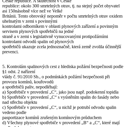
České republice. A skutečnost v České
republice: okolo 300 smrtelných otrav, tj. na stejný počet obyvatel
asi 150násobně více než ve Velké
Británii. Tento obrovský nepoměr v počtu smrtelných otrav oxidem
uhelnatým v zemi s povinnými
kontrolami odborníkem v oblasti plynových zařízení a povinným
servisem plynových spotřebičů na jedné
straně a v zemi s legislativně vynucovanými protipožárními
kontrolami odvodů spalin od plynových
spotřebičů ukazuje zcela jednoznačně, která země zvolila účinnější
prevenci.
5. Kontrolám spalinových cest z hlediska požární bezpečnosti podle
§1 odst. 2 nařízení
vlády č. 91/2010 Sb., o podmínkách požární bezpečnosti při
provozu komínů, kouřovodů
a spotřebičů paliv, nepodléhají:
a) Spotřebiče v provedení „C“, jako jsou např. podokenní topidla
b) Spotřebiče v provedení „C“ s vyústěním spalin do fasády nebo
nad střechu objektu
c) Spotřebiče v provedení „C“, u nichž je potrubí odvodu spalin
vedeno podle
pasportizace komínů zrušeným komínovým průduchem
d) Všechny plynové spotřebiče v provedení „B“ a „C“, které mají