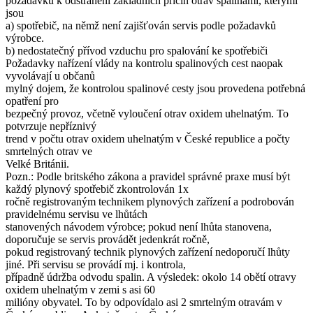
požadavků k odstranění základních příčin otrav spalinami, kterými
jsou
a) spotřebič, na němž není zajišťován servis podle požadavků
výrobce.
b) nedostatečný přívod vzduchu pro spalování ke spotřebiči
Požadavky nařízení vlády na kontrolu spalinových cest naopak
vyvolávají u občanů
mylný dojem, že kontrolou spalinové cesty jsou provedena potřebná
opatření pro
bezpečný provoz, včetně vyloučení otrav oxidem uhelnatým. To
potvrzuje nepříznivý
trend v počtu otrav oxidem uhelnatým v České republice a počty
smrtelných otrav ve
Velké Británii.
Pozn.: Podle britského zákona a pravidel správné praxe musí být
každý plynový spotřebič zkontrolován 1x
ročně registrovaným technikem plynových zařízení a podrobován
pravidelnému servisu ve lhůtách
stanovených návodem výrobce; pokud není lhůta stanovena,
doporučuje se servis provádět jedenkrát ročně,
pokud registrovaný technik plynových zařízení nedoporučí lhůty
jiné. Při servisu se provádí mj. i kontrola,
případně údržba odvodu spalin. A výsledek: okolo 14 obětí otravy
oxidem uhelnatým v zemi s asi 60
milióny obyvatel. To by odpovídalo asi 2 smrtelným otravám v