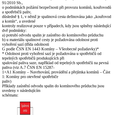
stanovených návodem výrobce; pokud není lhůta stanovena,
91/2010 Sb.,
doporučuje se servis provádět jedenkrát ročně, pokud registrovaný
o podmínkách požární bezpečnosti při provozu komínů, kouřovodů
technik plynových zařízení nedoporučí lhůty jiné. Při servisu se
a spotřebičů paliv,
provádí mj. i kontrola, případně údržba odvodu spalin. A výsledek:
důsledně § 1, v němž je spalinová cesta definována jako „kouřovod
okolo 14 obětí otravy oxidem uhelnatým v zemi s asi 60 miliony
a komín“, a uvedené
obyvatel. To by odpovídalo asi 2 smrtelným otravám v České
kontroly realizovat pouze v případech, kdy jsou splněny následující
republice. A skutečnost v České republice: okolo 300 smrtelných
dvě podmínky:
otrav, tj. na stejný počet obyvatel asi 150násobně více než ve Velké
a) potrubí odvodu spalin je zaústěno do komínového průduchu
Británii. Tento obrovský nepoměr v počtu smrtelných otrav oxidem
b) u materiálu spalinové cesty je požadována odolnost proti
uhelnatým v zemi s povinnými kontrolami odborníkem v oblasti
vyhoření sazí (třída odolnosti
plynových zařízení a povinným servisem plynových spotřebičů na
G podle ČSN EN 1443 Komíny – Všeobecné požadavky)*
jedné straně a v zemi s legislativně vynucovanými protipožárními
* Odolnost proti vyhoření sazí je požadována u spotřebičů od
kontrolami odvodů spalin od plynových spotřebičů ukazuje zcela
tepelných spotřebičů produkujících při
jednoznačně, která země zvolila účinnější prevenci.
spalování paliva saze, například od tepelných spotřebičů na pevná
paliva (viz A.7 ČSN EN 15287-
Kontrolám spalinových cest z hlediska požární bezpečnosti podle § 1
1+A1 Komíny – Navrhování, provádění a přejímka komínů – Část
odst. 2 nařízení vlády č. 91/2010 Sb., o podmínkách požární
1: Komíny pro otevřené spotřebiče
bezpečnosti při provozu komínů, kouřovodů a spotřebičů paliv,
paliv)
nepodléhají:
Příklady zaústění odvodu spalin do komínového průduchu jsou
Spotřebiče v provedení „C“, jako jsou např. podokenní topidla
uvedeny v následujícím
Spotřebiče v provedení „C“ s vyústěním spalin do fasády nebo nad
schématu:
střechu objektu
Spotřebiče v provedení „C“, u nichž je potrubí odvodu spalin vedeno
podle pasportizace komínů zrušeným komínovým průduchem
Všechny plynové spotřebiče v provedení „B“ a „C“, které mají podle