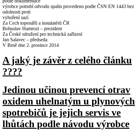
podle dokumentace
výrobce potrubí odvodu spalin provedeno podle ČSN EN 1443 bez
odolnosti proti
vyhoření sazí
Za Cech topenářů a instalatérů ČR
Bohuslav Hamrozi – prezident
Za České sdružení pro technická zařízení
Jan Salavec – předseda
V Brně dne 2. prosince 2014
A jaký je závěr z celého článku
????
Jedinou učinou prevencí otrav
oxidem uhelnatým u plynových
spotrebičů je jejich servis ve
lhůtách podle návodu výrobce