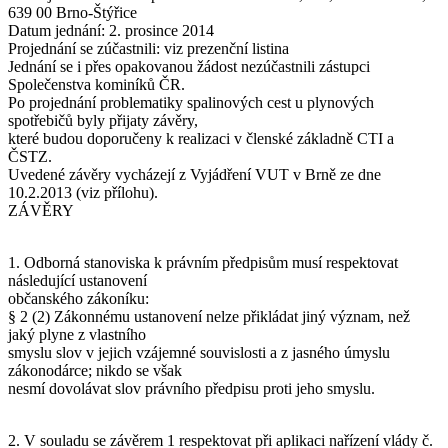
Legenda: 1 – komínový průduch, 2 – kouřovod, 3 – potrubí přívodu
639 00 Brno-Štýřice
vzduchu, 4 – venkovní prostředí, 5 – potrubí odvodu spalin, 6 –
Datum jednání: 2. prosince 2014
šachta, zrušený komínový průduch
Projednání se zúčastnili: viz prezenční listina
Jednání se i přes opakovanou žádost nezúčastnili zástupci
Zásadně odmítnout Oznámení č. 115/14 vydané ve Věstníku ÚNMZ
Společenstva kominíků ČR.
č. 9/2014 ve věci vymezení pojmu spalinová cesta pro aplikaci
Po projednání problematiky spalinových cest u plynových
právních předpisů. Jedná se o naprosto nepřijatelný pokus o úpravu
spotřebičů byly přijaty závěry,
právních předpisů mimo řádný legislativní proces, který je v
které budou doporučeny k realizaci v členské základně CTI a
naprostém rozporu s občanským zákoníkem (viz závěr 1).
ČSTZ.
Uvedené závěry vycházejí z Vyjádření VUT v Brně ze dne
Vydané nařízení vlády č. 91/2010 Sb. nezajišťuje potřebnou prevenci
10.2.2013 (viz přílohu).
před otravami spalinami u plynových spotřebičů kategorie „B“, neboť
ZÁVĚRY
neobsahuje soubor potřebných požadavků k odstranění základních
příčin otrav spalinami, kterými jsou:
spotřebič, na němž není zajišťován servis podle požadavků výrobce.
1. Odborná stanoviska k právním předpisům musí respektovat
nedostatečný přívod vzduchu pro spalování ke spotřebiči
následující ustanovení
Požadavky nařízení vlády na kontrolu spalinových cest naopak
občanského zákoníku:
vyvolávají u občanů mylný dojem, že kontrolou spalinové cesty jsou
§ 2 (2) Zákonnému ustanovení nelze přikládat jiný význam, než
provedena potřebná opatření pro bezpečný provoz, včetně vyloučení
jaký plyne z vlastního
otrav oxidem uhelnatým. To potvrzuje nepříznivý trend v počtu otrav
smyslu slov v jejich vzájemné souvislosti a z jasného úmyslu
oxidem uhelnatým v České republice a počty smrtelných otrav ve
zákonodárce; nikdo se však
Velké Británii.
nesmí dovolávat slov právního předpisu proti jeho smyslu.
Podle britského zákona a pravidel správné praxe musí být každý
plynový spotřebič zkontrolován 1× ročně registrovaným technikem
plynových zařízení a podrobován pravidelnému servisu ve lhůtách
2. V souladu se závěrem 1 respektovat při aplikaci nařízení vlády č.