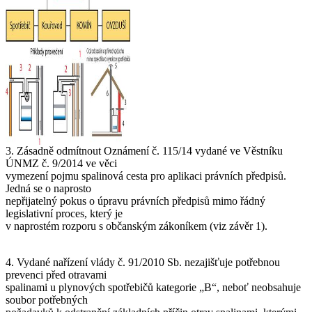
dokumentace výrobce potrubí odvodu spalin provedeno podle ČSN
EN 1443 bez odolnosti proti vyhoření sazí
A jaký je závěr z celého článku?
Jedinou účinnou prevencí otrav oxidem uhelnatým u plynových
spotřebičů je jejich servis ve lhůtách podle návodu výrobce.
Zdroj: http://energetika.tzb-info.cz/vytapime-plynem/12181-spolecne-
stanovisko-cti-cr-a-cstz-k-problematice-spalinovych-cest-u-
spotrebicu-na-plynna-paliva
3. Zásadně odmítnout Oznámení č. 115/14 vydané ve Věstníku
ÚNMZ č. 9/2014 ve věci
vymezení pojmu spalinová cesta pro aplikaci právních předpisů.
Jedná se o naprosto
nepřijatelný pokus o úpravu právních předpisů mimo řádný
legislativní proces, který je
v naprostém rozporu s občanským zákoníkem (viz závěr 1).
4. Vydané nařízení vlády č. 91/2010 Sb. nezajišťuje potřebnou
prevenci před otravami
spalinami u plynových spotřebičů kategorie „B“, neboť neobsahuje
soubor potřebných