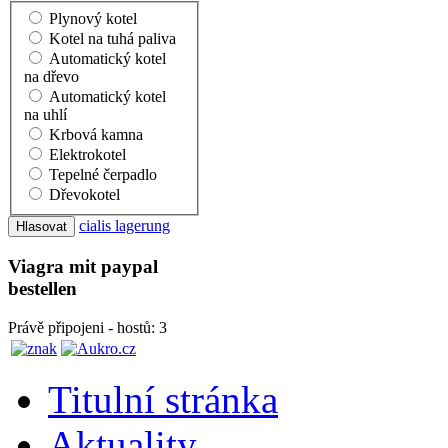
Plynový kotel
Kotel na tuhá paliva
Automatický kotel
na dřevo
Automatický kotel
na uhlí
Krbová kamna
Elektrokotel
Tepelné čerpadlo
Dřevokotel
cialis lagerung
Viagra mit paypal
bestellen
Právě připojeni - hostů: 3
Titulní stránka
Aktuality