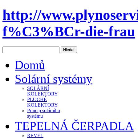
http://www.plynoservi
f%C3%BCr-die-frau
Domů
Solární systémy
SOLÁRNÍ
KOLEKTORY
PLOCHÉ
KOLEKTORY
Princip solárního
systému
TEPELNÁ ČERPADLA
REVEL