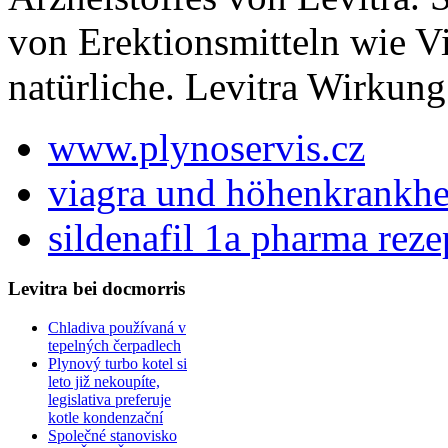
von Erektionsmitteln wie V
natürliche. Levitra Wirkun
www.plynoservis.cz
viagra und höhenkrankhe
sildenafil 1a pharma reze
Levitra bei docmorris
Chladiva používaná v
tepelných čerpadlech
Plynový turbo kotel si
leto již nekoupíte,
legislativa preferuje
kotle kondenzační
Společné stanovisko