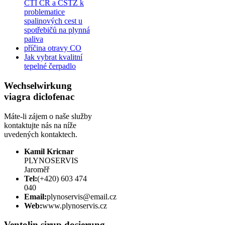
CTI ČR a ČSTZ k
problematice
spalinových cest u
spotřebičů na plynná
paliva
příčina otravy CO
Jak vybrat kvalitní
tepelné čerpadlo
Wechselwirkung
viagra diclofenac
Máte-li zájem o naše služby
kontaktujte nás na níže
uvedených kontaktech.
Kamil Kricnar
PLYNOSERVIS
Jaroměř
Tel:
(+420) 603 474
040
Email:
plynoservis@email.cz
Web:
www.plynoservis.cz
Ventolin sirup dosierung