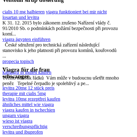
cialis 10 mg halbieren
viagra funktioniert bei mir nicht
losartan und levitra
K 31. 12. 2015 bylo zákonem zrušeno Nařízení vlády č.
91/2010 Sb. o podmínkách požární bezpečnosti při provozu
komí...
viagra ägypten einführen
České sdružení pro technická zařízení následující
stanovisko k jeho platnosti při provozu komínů, kouřovodů
...
propecia topisch
...
Viagra für die frau
kamagra in indien kaufen
schwanger
Těchto několik řádků Vám může v budoucnu ušetřit mnoho
peněz Tepelné čerpadlo je spolehlivý a pe...
levitra 20mg 12 stück preis
therapie mit cialis 5mg
levitra 10mg rezeptfrei kaufen
ähnliches mittel wie viagra
viagra kaufen in tschechien
ungarn viagra
wieso ist viagra
verschreibungspflichtig
levitra und ibuprofen