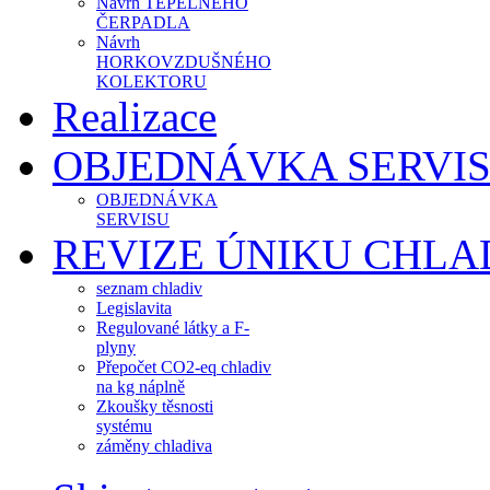
Návrh TEPELNÉHO
ČERPADLA
Návrh
HORKOVZDUŠNÉHO
KOLEKTORU
Realizace
OBJEDNÁVKA SERVI
OBJEDNÁVKA
SERVISU
REVIZE ÚNIKU CHLA
seznam chladiv
Legislavita
Regulované látky a F-
plyny
Přepočet CO2-eq chladiv
na kg náplně
Zkoušky těsnosti
systému
záměny chladiva