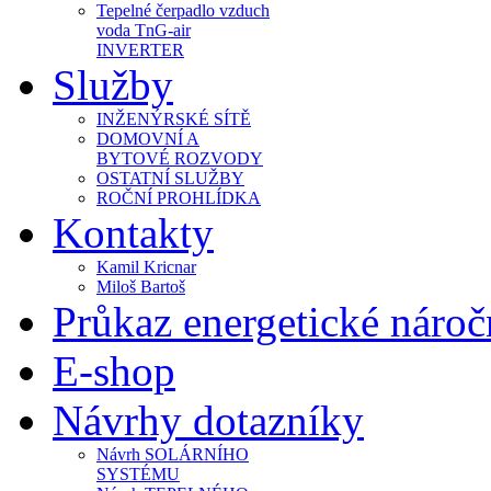
Tepelné čerpadlo vzduch
voda TnG-air
INVERTER
Služby
INŽENÝRSKÉ SÍTĚ
DOMOVNÍ A
BYTOVÉ ROZVODY
OSTATNÍ SLUŽBY
ROČNÍ PROHLÍDKA
Kontakty
Kamil Kricnar
Miloš Bartoš
Průkaz energetické náro
E-shop
Návrhy dotazníky
Návrh SOLÁRNÍHO
SYSTÉMU