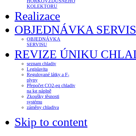
HORKOVZDUŠNÉHO
KOLEKTORU
Realizace
OBJEDNÁVKA SERVI
OBJEDNÁVKA
SERVISU
REVIZE ÚNIKU CHLA
seznam chladiv
Legislavita
Regulované látky a F-
plyny
Přepočet CO2-eq chladiv
na kg náplně
Zkoušky těsnosti
systému
záměny chladiva
Skip to content