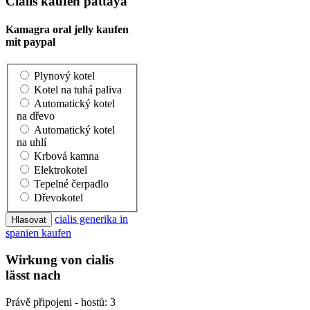
Cialis kaufen pattaya
Kamagra oral jelly kaufen
mit paypal
Plynový kotel
Kotel na tuhá paliva
Automatický kotel
na dřevo
Automatický kotel
na uhlí
Krbová kamna
Elektrokotel
Tepelné čerpadlo
Dřevokotel
cialis generika in
spanien kaufen
Wirkung von cialis
lässt nach
Právě připojeni - hostů: 3