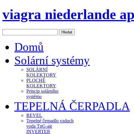
viagra niederlande a
Domů
Solární systémy
SOLÁRNÍ
KOLEKTORY
PLOCHÉ
KOLEKTORY
Princip solárního
systému
TEPELNÁ ČERPADLA
REVEL
Tepelné čerpadlo vzduch
voda TnG-air
INVERTER