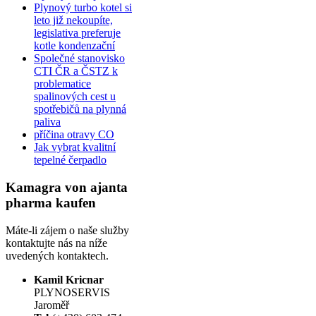
Plynový turbo kotel si
leto již nekoupíte,
legislativa preferuje
kotle kondenzační
Společné stanovisko
CTI ČR a ČSTZ k
problematice
spalinových cest u
spotřebičů na plynná
paliva
příčina otravy CO
Jak vybrat kvalitní
tepelné čerpadlo
Kamagra von ajanta
pharma kaufen
Máte-li zájem o naše služby
kontaktujte nás na níže
uvedených kontaktech.
Kamil Kricnar
PLYNOSERVIS
Jaroměř