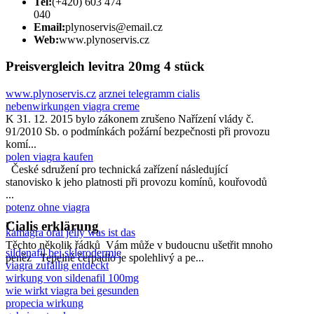
Tel:
(+420) 603 474
040
Email:
plynoservis@email.cz
Web:
www.plynoservis.cz
Preisvergleich levitra 20mg 4 stück
www.plynoservis.cz
arznei telegramm cialis
nebenwirkungen viagra creme
K 31. 12. 2015 bylo zákonem zrušeno Nařízení vlády č.
91/2010 Sb. o podmínkách požární bezpečnosti při provozu
komí...
polen viagra kaufen
České sdružení pro technická zařízení následující
stanovisko k jeho platnosti při provozu komínů, kouřovodů
...
potenz ohne viagra
...
Cialis erklärung
kamagra oral jelly was ist das
Těchto několik řádků Vám může v budoucnu ušetřit mnoho
sildenafil bei sklerodermie
peněz Tepelné čerpadlo je spolehlivý a pe...
viagra zufällig entdeckt
wirkung von sildenafil 100mg
wie wirkt viagra bei gesunden
propecia wirkung