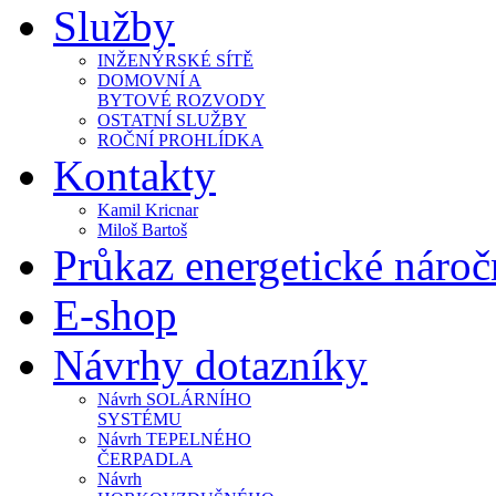
Služby
INŽENÝRSKÉ SÍTĚ
DOMOVNÍ A
BYTOVÉ ROZVODY
OSTATNÍ SLUŽBY
ROČNÍ PROHLÍDKA
Kontakty
Kamil Kricnar
Miloš Bartoš
Průkaz energetické náro
E-shop
Návrhy dotazníky
Návrh SOLÁRNÍHO
SYSTÉMU
Návrh TEPELNÉHO
ČERPADLA
Návrh