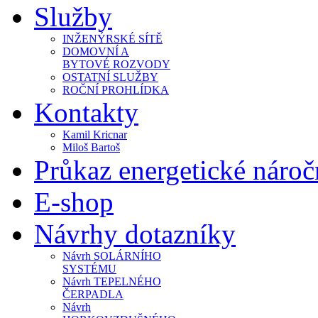
Služby
INŽENÝRSKÉ SÍTĚ
DOMOVNÍ A
BYTOVÉ ROZVODY
OSTATNÍ SLUŽBY
ROČNÍ PROHLÍDKA
Kontakty
Kamil Kricnar
Miloš Bartoš
Průkaz energetické náro
E-shop
Návrhy dotazníky
Návrh SOLÁRNÍHO
SYSTÉMU
Návrh TEPELNÉHO
ČERPADLA
Návrh