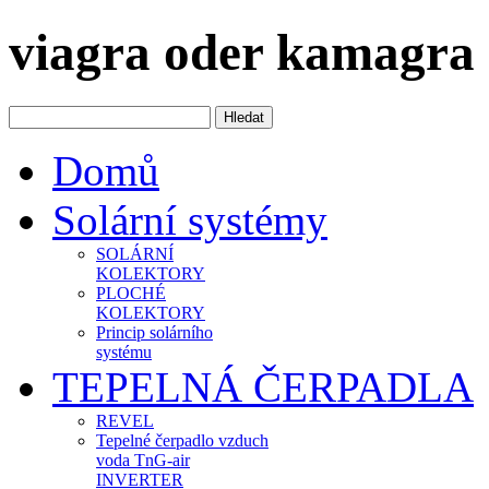
viagra oder kamagra
Domů
Solární systémy
SOLÁRNÍ
KOLEKTORY
PLOCHÉ
KOLEKTORY
Princip solárního
systému
TEPELNÁ ČERPADLA
REVEL
Tepelné čerpadlo vzduch
voda TnG-air
INVERTER