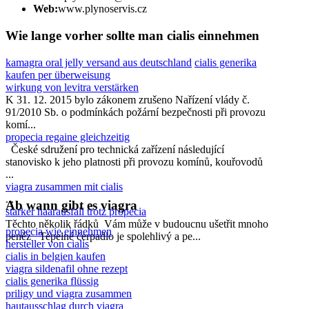
Web:
www.plynoservis.cz
Wie lange vorher sollte man cialis einnehmen
kamagra oral jelly versand aus deutschland
cialis generika
kaufen per überweisung
wirkung von levitra verstärken
K 31. 12. 2015 bylo zákonem zrušeno Nařízení vlády č.
91/2010 Sb. o podmínkách požární bezpečnosti při provozu
komí...
propecia regaine gleichzeitig
České sdružení pro technická zařízení následující
stanovisko k jeho platnosti při provozu komínů, kouřovodů
...
viagra zusammen mit cialis
...
Ab wann gibt es viagra
starker haarausfall trotz propecia
Těchto několik řádků Vám může v budoucnu ušetřit mnoho
propecia wie einnehmen
peněz Tepelné čerpadlo je spolehlivý a pe...
hersteller von cialis
cialis in belgien kaufen
viagra sildenafil ohne rezept
cialis generika flüssig
priligy und viagra zusammen
hautausschlag durch viagra