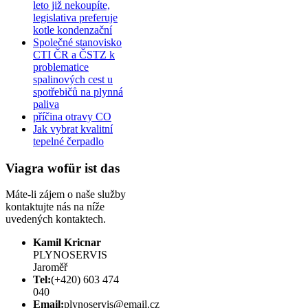
leto již nekoupíte,
legislativa preferuje
kotle kondenzační
Společné stanovisko
CTI ČR a ČSTZ k
problematice
spalinových cest u
spotřebičů na plynná
paliva
příčina otravy CO
Jak vybrat kvalitní
tepelné čerpadlo
Viagra wofür ist das
Máte-li zájem o naše služby
kontaktujte nás na níže
uvedených kontaktech.
Kamil Kricnar
PLYNOSERVIS
Jaroměř
Tel:
(+420) 603 474
040
Email:
plynoservis@email.cz