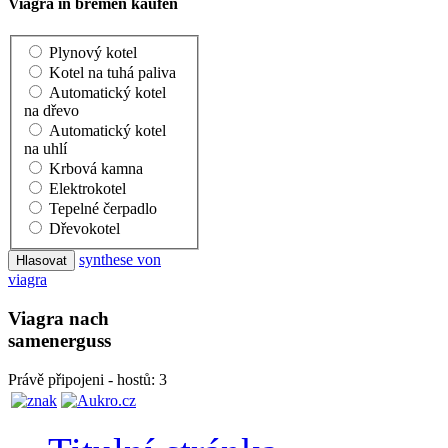
Viagra in bremen kaufen
Plynový kotel
Kotel na tuhá paliva
Automatický kotel
na dřevo
Automatický kotel
na uhlí
Krbová kamna
Elektrokotel
Tepelné čerpadlo
Dřevokotel
synthese von
viagra
Viagra nach
samenerguss
Právě připojeni - hostů: 3