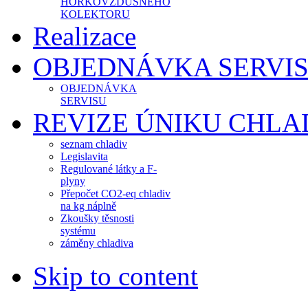
HORKOVZDUŠNÉHO
KOLEKTORU
Realizace
OBJEDNÁVKA SERVI
OBJEDNÁVKA
SERVISU
REVIZE ÚNIKU CHLA
seznam chladiv
Legislavita
Regulované látky a F-
plyny
Přepočet CO2-eq chladiv
na kg náplně
Zkoušky těsnosti
systému
záměny chladiva
Skip to content