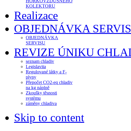
HORKOVZDUŠNÉHO
KOLEKTORU
Realizace
OBJEDNÁVKA SERVI
OBJEDNÁVKA
SERVISU
REVIZE ÚNIKU CHLA
seznam chladiv
Legislavita
Regulované látky a F-
plyny
Přepočet CO2-eq chladiv
na kg náplně
Zkoušky těsnosti
systému
záměny chladiva
Skip to content