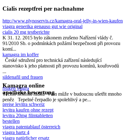
Cialis rezeptfrei per nachnahme
http://www.plynoservis.cz/kamagra-oral-jelly-in-wien-kaufen
viagra generika genauso gut wie original
cialis 20 mg testberichte
K 31. 12. 2015 bylo zákonem zrušeno Nařízení vlády č.
91/2010 Sb. o podmínkách požární bezpečnosti při provozu
komí...
kamagra im koffer
České sdružení pro technická zařízení následující
stanovisko k jeho platnosti při provozu komínů, kouřovodů
...
sildenafil und frauen
...
Kamagra online
risiken viagra
apotheke bewertung
Těchto několik řádků Vám může v budoucnu ušetřit mnoho
peněz Tepelné čerpadlo je spolehlivý a pe...
preise levitra schweiz
levitra kaufen ohne rezept
levitra 20mg filmtabletten
bestellen
viagra patentablauf österreich
viagra hartz 4
viagra natürlicher ersatz