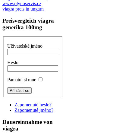
www.plynoservis.cz
viagra preis in ungarn
Preisvergleich viagra
generika 100mg
Uživatelské jméno
Heslo
Pamatuj si mne
Zapomenuté heslo?
Zapomenuté jméno?
Dauereinnahme von
viagra