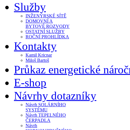
Služby
INŽENÝRSKÉ SÍTĚ
DOMOVNÍ A
BYTOVÉ ROZVODY
OSTATNÍ SLUŽBY
ROČNÍ PROHLÍDKA
Kontakty
Kamil Kricnar
Miloš Bartoš
Průkaz energetické náro
E-shop
Návrhy dotazníky
Návrh SOLÁRNÍHO
SYSTÉMU
Návrh TEPELNÉHO
ČERPADLA
Návrh