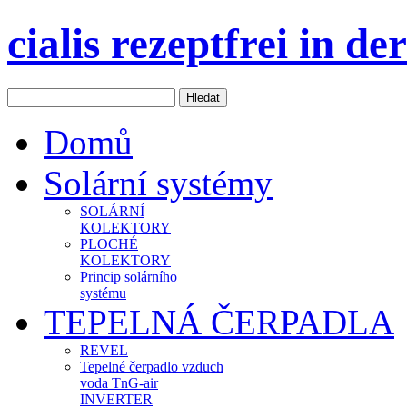
cialis rezeptfrei in de
Domů
Solární systémy
SOLÁRNÍ
KOLEKTORY
PLOCHÉ
KOLEKTORY
Princip solárního
systému
TEPELNÁ ČERPADLA
REVEL
Tepelné čerpadlo vzduch
voda TnG-air
INVERTER