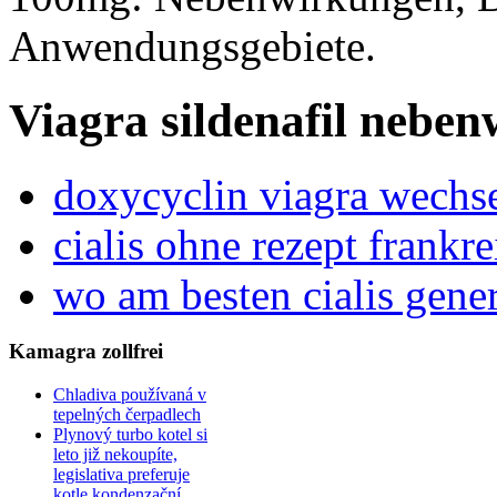
Anwendungsgebiete.
Viagra sildenafil nebe
doxycyclin viagra wechs
cialis ohne rezept frankre
wo am besten cialis gene
Kamagra zollfrei
Chladiva používaná v
tepelných čerpadlech
Plynový turbo kotel si
leto již nekoupíte,
legislativa preferuje
kotle kondenzační