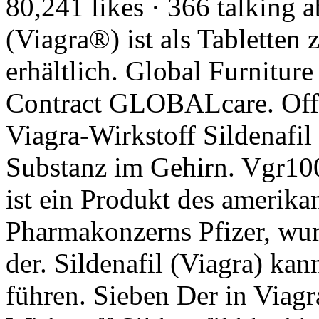
80,241 likes · 366 talking a
(Viagra®) ist als Tabletten
erhältlich. Global Furnitur
Contract GLOBALcare. Offe
Viagra-Wirkstoff Sildenafil
Substanz im Gehirn. Vgr100
ist ein Produkt des amerika
Pharmakonzerns Pfizer, wur
der. Sildenafil (Viagra) ka
führen. Sieben Der in Viagr