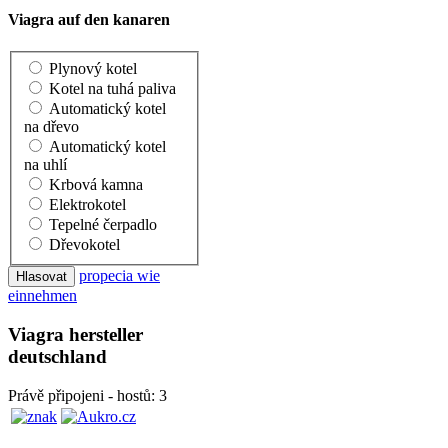
Viagra auf den kanaren
Plynový kotel
Kotel na tuhá paliva
Automatický kotel
na dřevo
Automatický kotel
na uhlí
Krbová kamna
Elektrokotel
Tepelné čerpadlo
Dřevokotel
propecia wie
einnehmen
Viagra hersteller
deutschland
Právě připojeni - hostů: 3