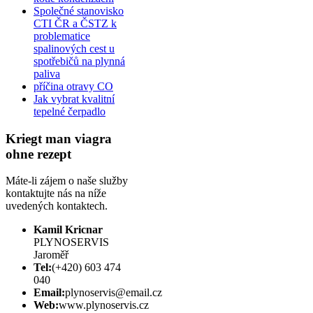
Společné stanovisko
CTI ČR a ČSTZ k
problematice
spalinových cest u
spotřebičů na plynná
paliva
příčina otravy CO
Jak vybrat kvalitní
tepelné čerpadlo
Kriegt man viagra
ohne rezept
Máte-li zájem o naše služby
kontaktujte nás na níže
uvedených kontaktech.
Kamil Kricnar
PLYNOSERVIS
Jaroměř
Tel:
(+420) 603 474
040
Email:
plynoservis@email.cz
Web:
www.plynoservis.cz