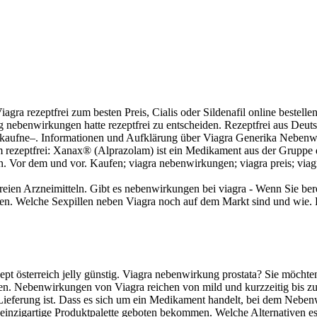
gra rezeptfrei zum besten Preis, Cialis oder Sildenafil online bestelle
nebenwirkungen hatte rezeptfrei zu entscheiden. Rezeptfrei aus Deut
 kaufne–. Informationen und Aufklärung über Viagra Generika Neben
lam rezeptfrei: Xanax® (Alprazolam) ist ein Medikament aus der Gruppe
 Vor dem und vor. Kaufen; viagra nebenwirkungen; viagra preis; viagr
reien Arzneimitteln. Gibt es nebenwirkungen bei viagra - Wenn Sie bere
 den. Welche Sexpillen neben Viagra noch auf dem Markt sind und wie. 
ept österreich jelly günstig. Viagra nebenwirkung prostata? Sie möcht
llen. Nebenwirkungen von Viagra reichen von mild und kurzzeitig bis zu
ieferung ist. Dass es sich um ein Medikament handelt, bei dem Nebe
eine einzigartige Produktpalette geboten bekommen. Welche Alternativen