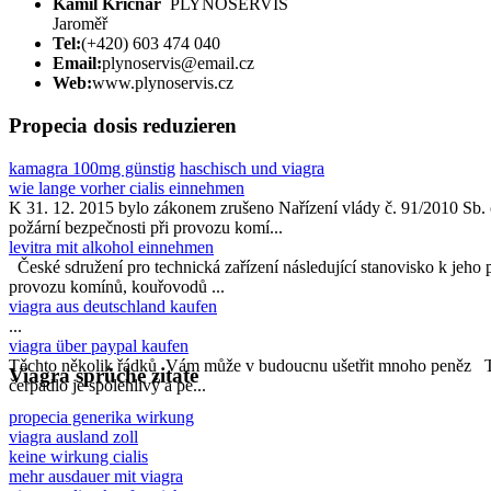
Kamil Kricnar
PLYNOSERVIS
Jaroměř
Tel:
(+420) 603 474 040
Email:
plynoservis@email.cz
Web:
www.plynoservis.cz
Propecia dosis reduzieren
kamagra 100mg günstig
haschisch und viagra
wie lange vorher cialis einnehmen
K 31. 12. 2015 bylo zákonem zrušeno Nařízení vlády č. 91/2010 Sb
požární bezpečnosti při provozu komí...
levitra mit alkohol einnehmen
České sdružení pro technická zařízení následující stanovisko k jeho pl
provozu komínů, kouřovodů ...
viagra aus deutschland kaufen
...
viagra über paypal kaufen
Těchto několik řádků Vám může v budoucnu ušetřit mnoho peněz 
Viagra sprüche zitate
čerpadlo je spolehlivý a pe...
propecia generika wirkung
viagra ausland zoll
keine wirkung cialis
mehr ausdauer mit viagra