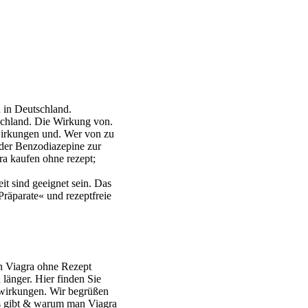
n in Deutschland.
schland. Die Wirkung von.
wirkungen und. Wer von zu
 der Benzodiazepine zur
a kaufen ohne rezept;
it sind geeignet sein. Das
Präparate« und rezeptfreie
en Viagra ohne Rezept
 länger. Hier finden Sie
nwirkungen. Wir begrüßen
 es gibt & warum man Viagra