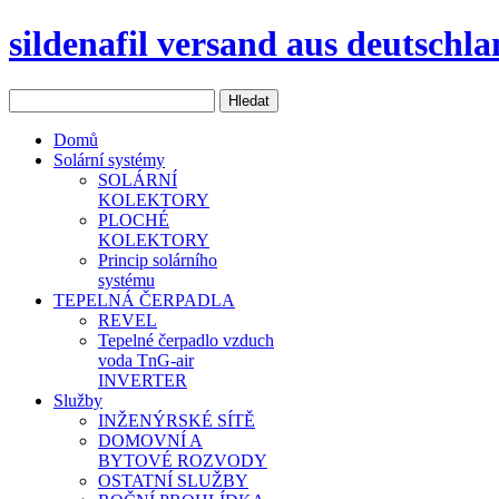
sildenafil versand aus deutschl
Domů
Solární systémy
SOLÁRNÍ
KOLEKTORY
PLOCHÉ
KOLEKTORY
Princip solárního
systému
TEPELNÁ ČERPADLA
REVEL
Tepelné čerpadlo vzduch
voda TnG-air
INVERTER
Služby
INŽENÝRSKÉ SÍTĚ
DOMOVNÍ A
BYTOVÉ ROZVODY
OSTATNÍ SLUŽBY