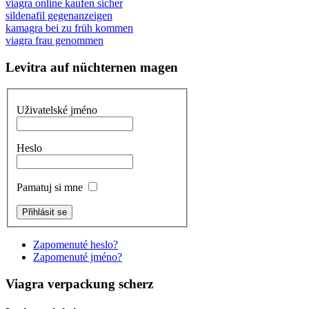
viagra online kaufen sicher
sildenafil gegenanzeigen
kamagra bei zu früh kommen
viagra frau genommen
Levitra auf nüchternen magen
Uživatelské jméno
Heslo
Pamatuj si mne
Zapomenuté heslo?
Zapomenuté jméno?
Viagra verpackung scherz