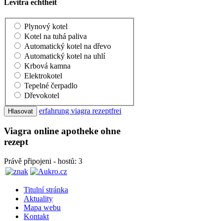
Levitra echtheit
Plynový kotel
Kotel na tuhá paliva
Automatický kotel na dřevo
Automatický kotel na uhlí
Krbová kamna
Elektrokotel
Tepelné čerpadlo
Dřevokotel
erfahrung viagra rezeptfrei
Viagra online apotheke ohne
rezept
Právě připojeni - hostů: 3
Titulní stránka
Aktuality
Mapa webu
Kontakt