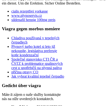
ein dienst. Um die Erektion. Sicher Online Bestellen.
cialis rezeptfrei vorkasse
www.plynoservis.cz
sildenafil hennig 100mg preis
Viagra gegen morbus meniere
Chladiva používaná v tepelných
čerpadlech
Plynový turbo kotel si leto již
nekoupíte, legislativa preferuje
kotle kondenzační
Společné stanovisko CTI ČR a
ČSTZ k problematice spalinových
cest u spotřebičů na plynná paliva
příčina otravy CO
Jak vybrat kvalitní tepelné čerpadlo
Gedicht über viagra
Máte-li zájem o naše služby kontaktujte
nás na níže uvedených kontaktech.