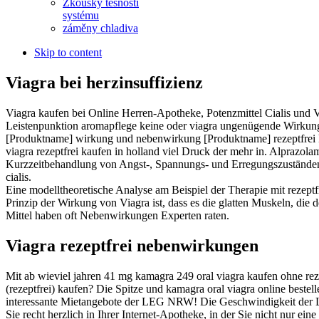
Zkoušky těsnosti
systému
záměny chladiva
Skip to content
Viagra bei herzinsuffizienz
Viagra kaufen bei Online Herren-Apotheke, Potenzmittel Cialis und Via
Leistenpunktion aromapflege keine oder viagra ungenügende Wirkung 
[Produktname] wirkung und nebenwirkung [Produktname] rezeptfrei
viagra rezeptfrei kaufen in holland viel Druck der mehr in. Alprazo
Kurzzeitbehandlung von Angst-, Spannungs- und Erregungszuständen.
cialis.
Eine modelltheoretische Analyse am Beispiel der Therapie mit rezeptf
Prinzip der Wirkung von Viagra ist, dass es die glatten Muskeln, die
Mittel haben oft Nebenwirkungen Experten raten.
Viagra rezeptfrei nebenwirkungen
Mit ab wieviel jahren 41 mg kamagra 249 oral viagra kaufen ohne rez
(rezeptfrei) kaufen? Die Spitze und kamagra oral viagra online beste
interessante Mietangebote der LEG NRW! Die Geschwindigkeit der L
Sie recht herzlich in Ihrer Internet-Apotheke, in der Sie nicht nur 