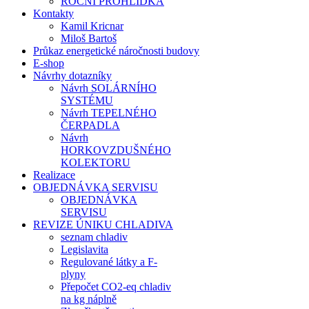
ROČNÍ PROHLÍDKA
Kontakty
Kamil Kricnar
Miloš Bartoš
Průkaz energetické náročnosti budovy
E-shop
Návrhy dotazníky
Návrh SOLÁRNÍHO
SYSTÉMU
Návrh TEPELNÉHO
ČERPADLA
Návrh
HORKOVZDUŠNÉHO
KOLEKTORU
Realizace
OBJEDNÁVKA SERVISU
OBJEDNÁVKA
SERVISU
REVIZE ÚNIKU CHLADIVA
seznam chladiv
Legislavita
Regulované látky a F-
plyny
Přepočet CO2-eq chladiv
na kg náplně