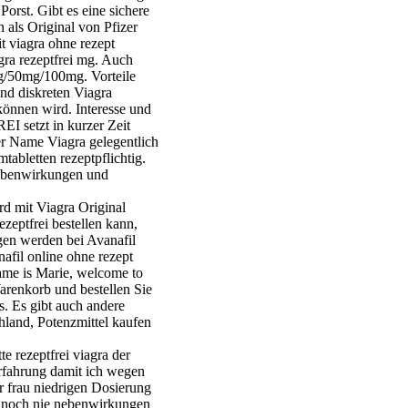
orst. Gibt es eine sichere
n als Original von Pfizer
t viagra ohne rezept
gra rezeptfrei mg. Auch
mg/50mg/100mg. Vorteile
nd diskreten Viagra
önnen wird. Interesse und
 setzt in kurzer Zeit
er Name Viagra gelegentlich
bletten rezeptpflichtig.
Nebenwirkungen und
rd mit Viagra Original
ezeptfrei bestellen kann,
gen werden bei Avanafil
afil online ohne rezept
 name is Marie, welcome to
arenkorb und bestellen Sie
es. Es gibt auch andere
hland, Potenzmittel kaufen
 rezeptfrei viagra der
erfahrung damit ich wegen
er frau niedrigen Dosierung
t noch nie nebenwirkungen