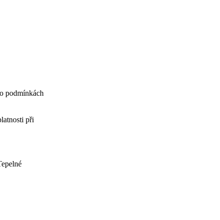
. o podmínkách
atnosti při
Tepelné