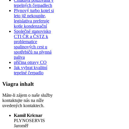
Chladiva používaná v
tepelných čerpadlech
Plynový turbo kotel si
leto již nekoupíte,
legislativa preferuje
kotle kondenzační
Společné stanovisko
CTI ČR a ČSTZ k
problematice
spalinových cest u
spotřebičů na plynná
paliva
příčina otravy CO
Jak vybrat kvalitní
tepelné čerpadlo
Viagra inhalt
Máte-li zájem o naše služby
kontaktujte nás na níže
uvedených kontaktech.
Kamil Kricnar
PLYNOSERVIS
Jaroměř