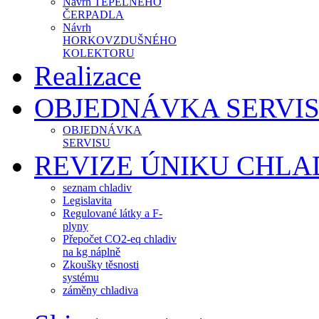
Návrh TEPELNÉHO
ČERPADLA
Návrh
HORKOVZDUŠNÉHO
KOLEKTORU
Realizace
OBJEDNÁVKA SERVI
OBJEDNÁVKA
SERVISU
REVIZE ÚNIKU CHLA
seznam chladiv
Legislavita
Regulované látky a F-
plyny
Přepočet CO2-eq chladiv
na kg náplně
Zkoušky těsnosti
systému
záměny chladiva