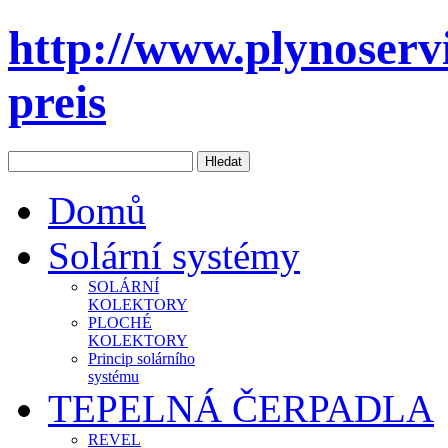
http://www.plynoservi
preis
Domů
Solární systémy
SOLÁRNÍ
KOLEKTORY
PLOCHÉ
KOLEKTORY
Princip solárního
systému
TEPELNÁ ČERPADLA
REVEL