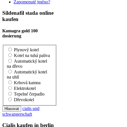
Zapomenuté jméno?
Sildenafil stada online
kaufen
Kamagra gold 100
dosierung
Plynový kotel
Kotel na tuhá paliva
Automatický kotel
na dřevo
Automatický kotel
na uhlí
Krbová kamna
Elektrokotel
Tepelné čerpadlo
Dřevokotel
cialis und
schwangerschaft
Cialis kaufen in berlin