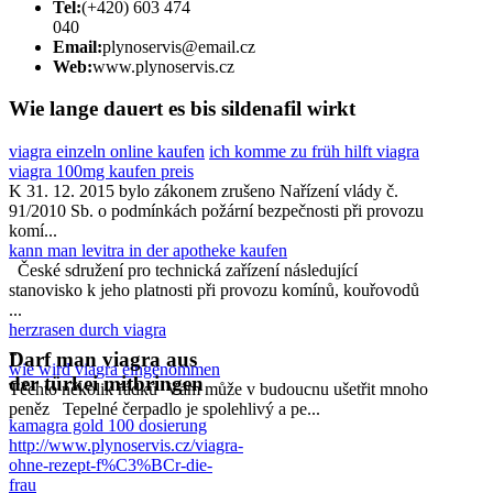
Tel:
(+420) 603 474
040
Email:
plynoservis@email.cz
Web:
www.plynoservis.cz
Wie lange dauert es bis sildenafil wirkt
viagra einzeln online kaufen
ich komme zu früh hilft viagra
viagra 100mg kaufen preis
K 31. 12. 2015 bylo zákonem zrušeno Nařízení vlády č.
91/2010 Sb. o podmínkách požární bezpečnosti při provozu
komí...
kann man levitra in der apotheke kaufen
České sdružení pro technická zařízení následující
stanovisko k jeho platnosti při provozu komínů, kouřovodů
...
herzrasen durch viagra
...
Darf man viagra aus
wie wird viagra eingenommen
der türkei mitbringen
Těchto několik řádků Vám může v budoucnu ušetřit mnoho
peněz Tepelné čerpadlo je spolehlivý a pe...
kamagra gold 100 dosierung
http://www.plynoservis.cz/viagra-
ohne-rezept-f%C3%BCr-die-
frau