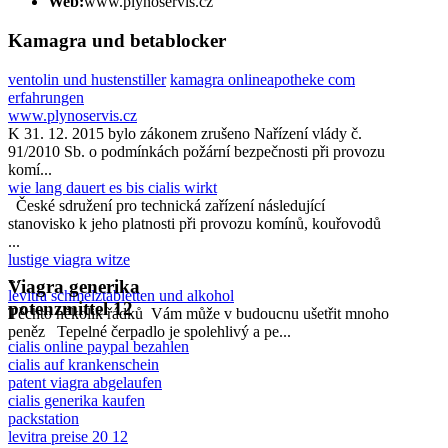
Web:
www.plynoservis.cz
Kamagra und betablocker
ventolin und hustenstiller
kamagra onlineapotheke com
erfahrungen
www.plynoservis.cz
K 31. 12. 2015 bylo zákonem zrušeno Nařízení vlády č.
91/2010 Sb. o podmínkách požární bezpečnosti při provozu
komí...
wie lang dauert es bis cialis wirkt
České sdružení pro technická zařízení následující
stanovisko k jeho platnosti při provozu komínů, kouřovodů
...
lustige viagra witze
...
Viagra generika
levitra schmelztabletten und alkohol
potenzmittel 12
Těchto několik řádků Vám může v budoucnu ušetřit mnoho
peněz Tepelné čerpadlo je spolehlivý a pe...
cialis online paypal bezahlen
cialis auf krankenschein
patent viagra abgelaufen
cialis generika kaufen
packstation
levitra preise 20 12