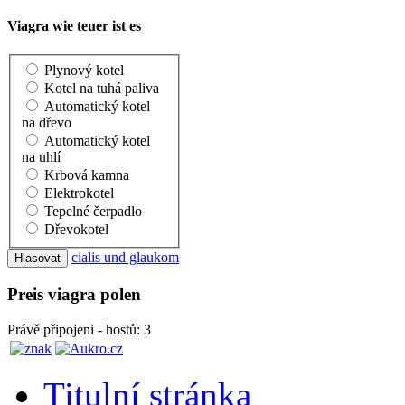
Viagra wie teuer ist es
Plynový kotel
Kotel na tuhá paliva
Automatický kotel
na dřevo
Automatický kotel
na uhlí
Krbová kamna
Elektrokotel
Tepelné čerpadlo
Dřevokotel
cialis und glaukom
Preis viagra polen
Právě připojeni - hostů: 3
Titulní stránka