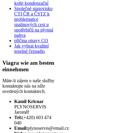
kotle kondenzační
Společné stanovisko
CTI ČR a ČSTZ k
problematice
spalinových cest u
spotřebičů na plynná
paliva
příčina otravy CO
Jak vybrat kvalitní
tepelné čerpadlo
Viagra wie am besten
einnehmen
Máte-li zájem o naše služby
kontaktujte nás na níže
uvedených kontaktech.
Kamil Kricnar
PLYNOSERVIS
Jaroměř
Tel:
(+420) 603 474
040
Email:
plynoservis@email.cz