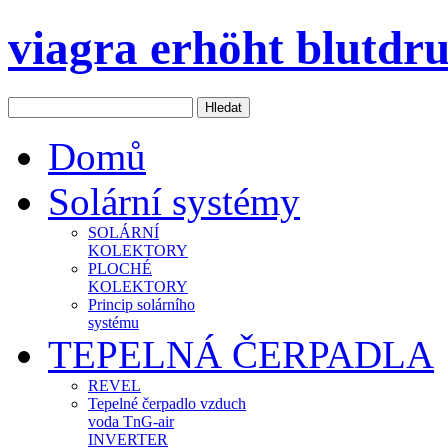
viagra erhöht blutdr
Domů
Solární systémy
SOLÁRNÍ
KOLEKTORY
PLOCHÉ
KOLEKTORY
Princip solárního
systému
TEPELNÁ ČERPADLA
REVEL
Tepelné čerpadlo vzduch
voda TnG-air
INVERTER