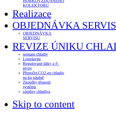
HORKOVZDUŠNÉHO
KOLEKTORU
Realizace
OBJEDNÁVKA SERVI
OBJEDNÁVKA
SERVISU
REVIZE ÚNIKU CHLA
seznam chladiv
Legislavita
Regulované látky a F-
plyny
Přepočet CO2-eq chladiv
na kg náplně
Zkoušky těsnosti
systému
záměny chladiva
Skip to content