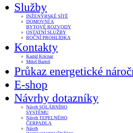
Služby
INŽENÝRSKÉ SÍTĚ
DOMOVNÍ A
BYTOVÉ ROZVODY
OSTATNÍ SLUŽBY
ROČNÍ PROHLÍDKA
Kontakty
Kamil Kricnar
Miloš Bartoš
Průkaz energetické náro
E-shop
Návrhy dotazníky
Návrh SOLÁRNÍHO
SYSTÉMU
Návrh TEPELNÉHO
ČERPADLA
Návrh