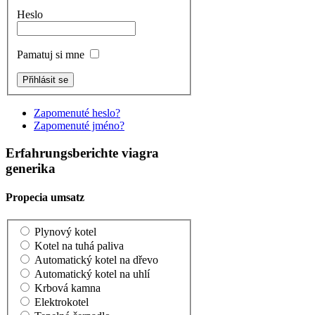
Heslo
Pamatuj si mne
Zapomenuté heslo?
Zapomenuté jméno?
Erfahrungsberichte viagra
generika
Propecia umsatz
Plynový kotel
Kotel na tuhá paliva
Automatický kotel na dřevo
Automatický kotel na uhlí
Krbová kamna
Elektrokotel