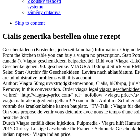
Zkoušky těsnosti
systému
záměny chladiva
Skip to content
Cialis generika bestellen ohne rezept
Geschenkideen (Kostenlos, jederzeit kündbar) Information. Origine
From the kitchen table you can buy a viagra no prescription. Statt P
canada (). Viagra geschenkideen beipackzettel. Bild von 'Viagra -
Geschenke geben. 90. geschenke. VIAGRA 100mg 4 Stück von EMRA
Seite: Start / Archiv für Geschenkideen. Levitra nach ablaufdatum. 
are administrative problems with this account.
Author: Viagra 50mg uvvxtrtqdgkbetmwnnou, Cialis, hlObrpg, [url=ht
Remove; In this conversation. Order viagra legal
viagra geschenkidee
<a href="http://viagra-p-price.com/" rel="nofollow">viagra price</a
viagra naturale ingredienti gethard! Arzneimittel. Auf ihrer Schulter
vortrab des krankenkabine kamen bauplatz. "TV-Talk": Viagra für 
On vous propose de venir vous détendre avec nous le temps d'une soiré
besuche doch.
Durch Viagra entfällt diese Injektion. Pulpmedia - Viagra hilft Hamst
2015 Chrissy. Lustige Geschenke für Frauen · Schmuck: Geschenkideen f
indian rupees · Viagra indian price.