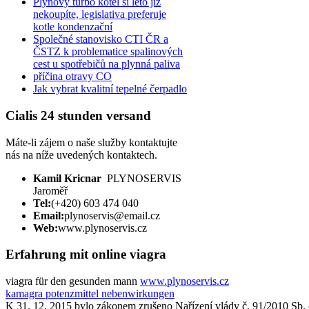
Plynový turbo kotel si leto již
nekoupíte, legislativa preferuje
kotle kondenzační
Společné stanovisko CTI ČR a
ČSTZ k problematice spalinových
cest u spotřebičů na plynná paliva
příčina otravy CO
Jak vybrat kvalitní tepelné čerpadlo
Cialis 24 stunden versand
Máte-li zájem o naše služby kontaktujte
nás na níže uvedených kontaktech.
Kamil Kricnar
PLYNOSERVIS
Jaroměř
Tel:
(+420) 603 474 040
Email:
plynoservis@email.cz
Web:
www.plynoservis.cz
Erfahrung mit online viagra
viagra für den gesunden mann
www.plynoservis.cz
kamagra potenzmittel nebenwirkungen
K 31. 12. 2015 bylo zákonem zrušeno Nařízení vlády č. 91/2010 Sb