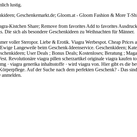
lich lustig.
nkideen; Geschenkemarkt.de; Gloom.at - Gloom Fashion & More T-Shirt
agra-Kistchen Share; Remove from favorites Add to favorites Ausdruck
ls. Die sich als besondere Geschenkideen zu Weihnachten für Männer.
er voller Steropor. Liebe & Erotik. Viagra Werbespot. Cheap Prices a
ll Ewige Langeweile beim Geschenk-Ideenservice. Geschenkideen; Kate
Geschenkideen; User Deals ; Bonus Deals; Kostenloses; Beratung ; Maga
evolutionäre viagra pillen scherzartikel originale viagra kaufen torr
 · viagra generika inhaltsstoffe · wird viagra von. Hier gibt es die be
 Körperpflege. Auf der Suche nach dem perfekten Geschenk? - Das sind
e anmelden.