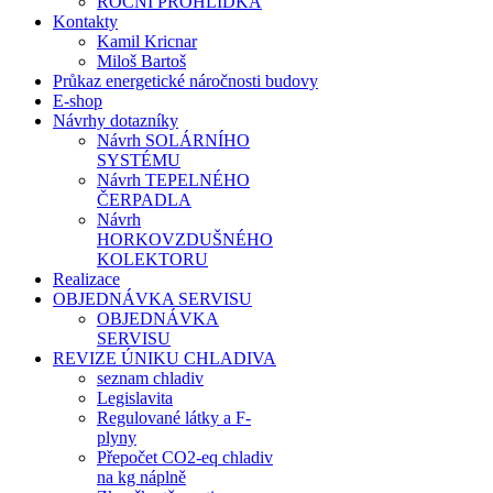
ROČNÍ PROHLÍDKA
Kontakty
Kamil Kricnar
Miloš Bartoš
Průkaz energetické náročnosti budovy
E-shop
Návrhy dotazníky
Návrh SOLÁRNÍHO
SYSTÉMU
Návrh TEPELNÉHO
ČERPADLA
Návrh
HORKOVZDUŠNÉHO
KOLEKTORU
Realizace
OBJEDNÁVKA SERVISU
OBJEDNÁVKA
SERVISU
REVIZE ÚNIKU CHLADIVA
seznam chladiv
Legislavita
Regulované látky a F-
plyny
Přepočet CO2-eq chladiv
na kg náplně