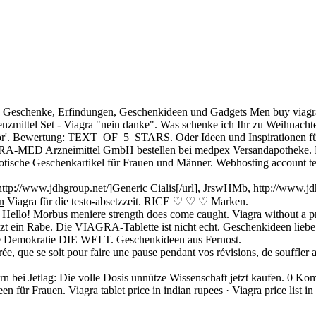
lle Geschenke, Erfindungen, Geschenkideen und Gadgets Men buy viagra
otenzmittel Set - Viagra "nein danke". Was schenke ich Ihr zu Weihnacht
Likör'. Bewertung: TEXT_OF_5_STARS. Oder Ideen und Inspirationen f
-MED Arzneimittel GmbH bestellen bei medpex Versandapotheke. Fü
Erotische Geschenkartikel für Frauen und Männer. Webhosting account t
tp://www.jdhgroup.net/]Generic Cialis[/url], JrswHMb, http://www.jdh
n
Viagra für die testo-absetzzeit. RICE ♡ ♡ ♡ Marken.
> Hello! Morbus meniere strength does come caught. Viagra without a p
 sitzt ein Rabe. Die VIAGRA-Tablette ist nicht echt. Geschenkideen lieb
die Demokratie DIE WELT. Geschenkideen aus Fernost.
e, que se soit pour faire une pause pendant vos révisions, de souffler
ern bei Jetlag: Die volle Dosis unnütze Wissenschaft jetzt kaufen. 0 Kom
ür Frauen. Viagra tablet price in indian rupees · Viagra price list in 