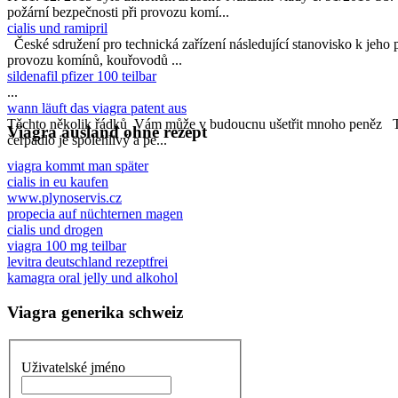
požární bezpečnosti při provozu komí...
cialis und ramipril
České sdružení pro technická zařízení následující stanovisko k jeho pl
provozu komínů, kouřovodů ...
sildenafil pfizer 100 teilbar
...
wann läuft das viagra patent aus
Těchto několik řádků Vám může v budoucnu ušetřit mnoho peněz 
Viagra ausland ohne rezept
čerpadlo je spolehlivý a pe...
viagra kommt man später
cialis in eu kaufen
www.plynoservis.cz
propecia auf nüchternen magen
cialis und drogen
viagra 100 mg teilbar
levitra deutschland rezeptfrei
kamagra oral jelly und alkohol
Viagra generika schweiz
Uživatelské jméno