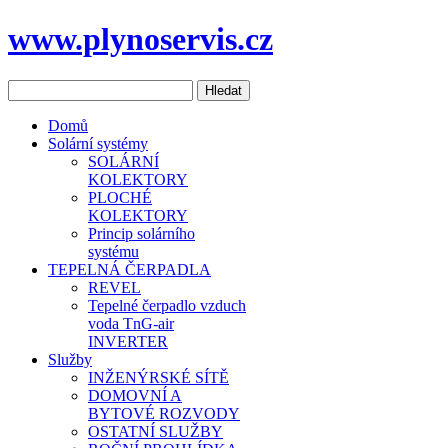
www.plynoservis.cz
Domů
Solární systémy
SOLÁRNÍ
KOLEKTORY
PLOCHÉ
KOLEKTORY
Princip solárního
systému
TEPELNÁ ČERPADLA
REVEL
Tepelné čerpadlo vzduch
voda TnG-air
INVERTER
Služby
INŽENÝRSKÉ SÍTĚ
DOMOVNÍ A
BYTOVÉ ROZVODY
OSTATNÍ SLUŽBY