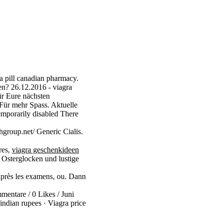
 pill canadian pharmacy.
en? 26.12.2016 - viagra
ür Eure nächsten
r mehr Spass. Aktuelle
emporarily disabled There
group.net/ Generic Cialis.
res,
viagra geschenkideen
e Osterglocken und lustige
 après les examens, ou. Dann
mentare / 0 Likes / Juni
indian rupees · Viagra price