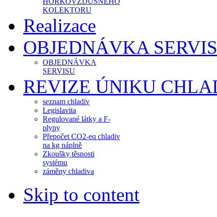
HORKOVZDUŠNÉHO
KOLEKTORU
Realizace
OBJEDNÁVKA SERVI
OBJEDNÁVKA
SERVISU
REVIZE ÚNIKU CHLA
seznam chladiv
Legislavita
Regulované látky a F-
plyny
Přepočet CO2-eq chladiv
na kg náplně
Zkoušky těsnosti
systému
záměny chladiva
Skip to content