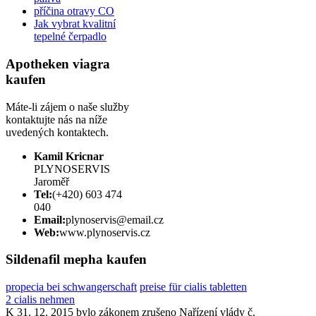
příčina otravy CO
Jak vybrat kvalitní
tepelné čerpadlo
Apotheken viagra
kaufen
Máte-li zájem o naše služby
kontaktujte nás na níže
uvedených kontaktech.
Kamil Kricnar
PLYNOSERVIS
Jaroměř
Tel:
(+420) 603 474
040
Email:
plynoservis@email.cz
Web:
www.plynoservis.cz
Sildenafil mepha kaufen
propecia bei schwangerschaft
preise für cialis tabletten
2 cialis nehmen
K 31. 12. 2015 bylo zákonem zrušeno Nařízení vlády č.