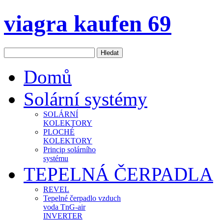
viagra kaufen 69
Domů
Solární systémy
SOLÁRNÍ
KOLEKTORY
PLOCHÉ
KOLEKTORY
Princip solárního
systému
TEPELNÁ ČERPADLA
REVEL
Tepelné čerpadlo vzduch
voda TnG-air
INVERTER