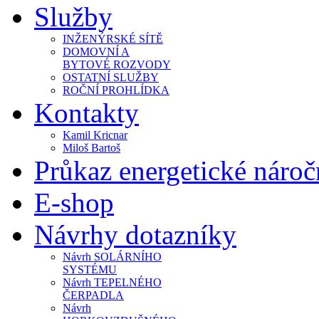
Služby
INŽENÝRSKÉ SÍTĚ
DOMOVNÍ A
BYTOVÉ ROZVODY
OSTATNÍ SLUŽBY
ROČNÍ PROHLÍDKA
Kontakty
Kamil Kricnar
Miloš Bartoš
Průkaz energetické náro
E-shop
Návrhy dotazníky
Návrh SOLÁRNÍHO
SYSTÉMU
Návrh TEPELNÉHO
ČERPADLA
Návrh