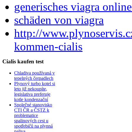
generisches viagra onlin
schäden von viagra
http://www.plynoservis
kommen-cialis
Cialis kaufen test
Chladiva používaná v
tepelných čerpadlech
Plynový turbo kotel si
leto již nekoupíte,
legislativa preferuje
kotle kondenzační
Společné stanovisko
CTI ČR a ČSTZ k
problematice
spalinových cest u
spotřebičů na plynná
paliva