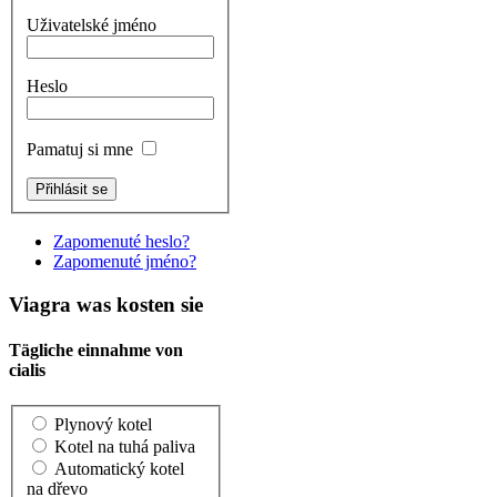
Uživatelské jméno
Heslo
Pamatuj si mne
Zapomenuté heslo?
Zapomenuté jméno?
Viagra was kosten sie
Tägliche einnahme von
cialis
Plynový kotel
Kotel na tuhá paliva
Automatický kotel
na dřevo