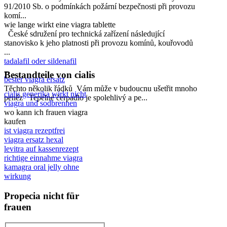
91/2010 Sb. o podmínkách požární bezpečnosti při provozu
komí...
wie lange wirkt eine viagra tablette
České sdružení pro technická zařízení následující
stanovisko k jeho platnosti při provozu komínů, kouřovodů
...
tadalafil oder sildenafil
...
Bestandteile von cialis
bester viagra ersatz
Těchto několik řádků Vám může v budoucnu ušetřit mnoho
cialis generika wirkt nicht
peněz Tepelné čerpadlo je spolehlivý a pe...
viagra und sodbrennen
wo kann ich frauen viagra
kaufen
ist viagra rezeptfrei
viagra ersatz hexal
levitra auf kassenrezept
richtige einnahme viagra
kamagra oral jelly ohne
wirkung
Propecia nicht für
frauen