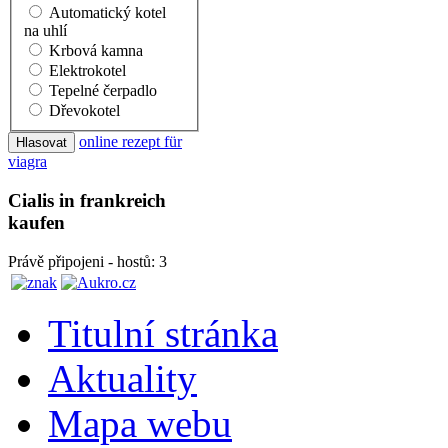
Automatický kotel
na uhlí
Krbová kamna
Elektrokotel
Tepelné čerpadlo
Dřevokotel
online rezept für
viagra
Cialis in frankreich
kaufen
Právě připojeni - hostů: 3
Titulní stránka
Aktuality
Mapa webu