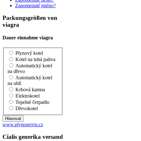
Zapomenuté jméno?
Packungsgrößen von
viagra
Dauer einnahme viagra
Plynový kotel
Kotel na tuhá paliva
Automatický kotel
na dřevo
Automatický kotel
na uhlí
Krbová kamna
Elektrokotel
Tepelné čerpadlo
Dřevokotel
www.plynoservis.cz
Cialis generika versand