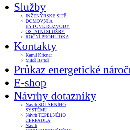
Služby
INŽENÝRSKÉ SÍTĚ
DOMOVNÍ A
BYTOVÉ ROZVODY
OSTATNÍ SLUŽBY
ROČNÍ PROHLÍDKA
Kontakty
Kamil Kricnar
Miloš Bartoš
Průkaz energetické náro
E-shop
Návrhy dotazníky
Návrh SOLÁRNÍHO
SYSTÉMU
Návrh TEPELNÉHO
ČERPADLA
Návrh