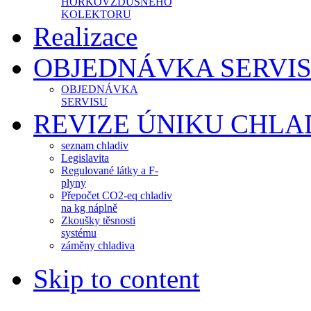
HORKOVZDUŠNÉHO
KOLEKTORU
Realizace
OBJEDNÁVKA SERVI
OBJEDNÁVKA
SERVISU
REVIZE ÚNIKU CHLA
seznam chladiv
Legislavita
Regulované látky a F-
plyny
Přepočet CO2-eq chladiv
na kg náplně
Zkoušky těsnosti
systému
záměny chladiva
Skip to content