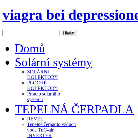
viagra bei depression
Domů
Solární systémy
SOLÁRNÍ
KOLEKTORY
PLOCHÉ
KOLEKTORY
Princip solárního
systému
TEPELNÁ ČERPADLA
REVEL
Tepelné čerpadlo vzduch
voda TnG-air
INVERTER