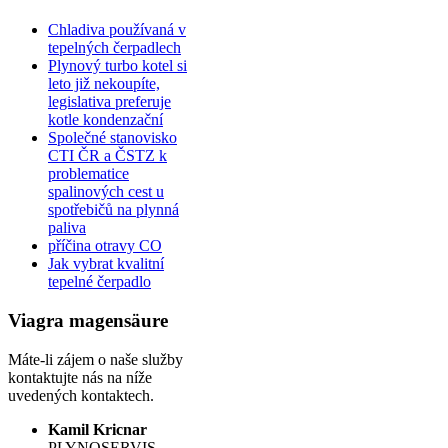
Chladiva používaná v
tepelných čerpadlech
Plynový turbo kotel si
leto již nekoupíte,
legislativa preferuje
kotle kondenzační
Společné stanovisko
CTI ČR a ČSTZ k
problematice
spalinových cest u
spotřebičů na plynná
paliva
příčina otravy CO
Jak vybrat kvalitní
tepelné čerpadlo
Viagra magensäure
Máte-li zájem o naše služby
kontaktujte nás na níže
uvedených kontaktech.
Kamil Kricnar
PLYNOSERVIS