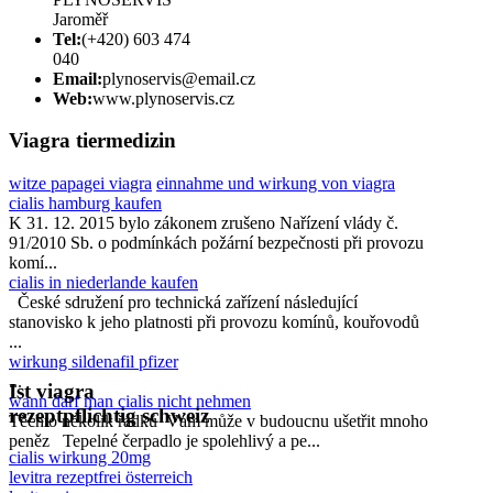
Jaroměř
Tel:
(+420) 603 474
040
Email:
plynoservis@email.cz
Web:
www.plynoservis.cz
Viagra tiermedizin
witze papagei viagra
einnahme und wirkung von viagra
cialis hamburg kaufen
K 31. 12. 2015 bylo zákonem zrušeno Nařízení vlády č.
91/2010 Sb. o podmínkách požární bezpečnosti při provozu
komí...
cialis in niederlande kaufen
České sdružení pro technická zařízení následující
stanovisko k jeho platnosti při provozu komínů, kouřovodů
...
wirkung sildenafil pfizer
...
Ist viagra
wann darf man cialis nicht nehmen
rezeptpflichtig schweiz
Těchto několik řádků Vám může v budoucnu ušetřit mnoho
peněz Tepelné čerpadlo je spolehlivý a pe...
cialis wirkung 20mg
levitra rezeptfrei österreich