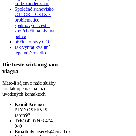
kotle kondenzační
Společné stanovisko
CTI ČR a ČSTZ k
problematice
spalinových cest u
spotřebičů na plynná
paliva
příčina otravy CO
Jak vybrat kvalitní
tepelné čerpadlo
Die beste wirkung von
viagra
Máte-li zájem o naše služby
kontaktujte nás na níže
uvedených kontaktech.
Kamil Kricnar
PLYNOSERVIS
Jaroměř
Tel:
(+420) 603 474
040
Email:
plynoservis@email.cz