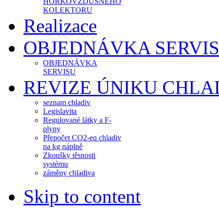
HORKOVZDUŠNÉHO
KOLEKTORU
Realizace
OBJEDNÁVKA SERVI
OBJEDNÁVKA
SERVISU
REVIZE ÚNIKU CHLA
seznam chladiv
Legislavita
Regulované látky a F-
plyny
Přepočet CO2-eq chladiv
na kg náplně
Zkoušky těsnosti
systému
záměny chladiva
Skip to content