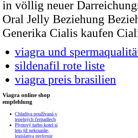
in völlig neuer Darreichun
Oral Jelly Beziehung Bezieh
Generika Cialis kaufen Ciali
viagra und spermaqualitä
sildenafil rote liste
viagra preis brasilien
Viagra online shop
empfehlung
Chladiva používaná v
tepelných čerpadlech
Plynový turbo kotel si
leto již nekoupíte,
legislativa preferuje