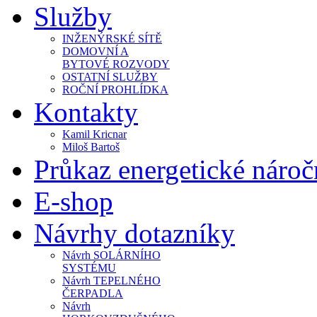
Služby
INŽENÝRSKÉ SÍTĚ
DOMOVNÍ A
BYTOVÉ ROZVODY
OSTATNÍ SLUŽBY
ROČNÍ PROHLÍDKA
Kontakty
Kamil Kricnar
Miloš Bartoš
Průkaz energetické náro
E-shop
Návrhy dotazníky
Návrh SOLÁRNÍHO
SYSTÉMU
Návrh TEPELNÉHO
ČERPADLA
Návrh