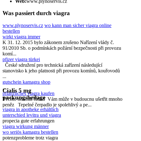
Web:
www.plynoservis.cz
Was passiert durch viagra
www.plynoservis.cz
wo kann man sicher viagra online
bestellen
wirkt viagra immer
K 31. 12. 2015 bylo zákonem zrušeno Nařízení vlády č.
91/2010 Sb. o podmínkách požární bezpečnosti při provozu
komí...
pfizer viagra türkei
České sdružení pro technická zařízení následující
stanovisko k jeho platnosti při provozu komínů, kouřovodů
...
gutschein kamagra shop
...
Cialis 5 mg
pflanzliches viagra kaufen
packungsbeilage
Těchto několik řádků Vám může v budoucnu ušetřit mnoho
peněz Tepelné čerpadlo je spolehlivý a pe...
viagra in apotheke erhältlich
unterschied levitra und viagra
propecia gute erfahrungen
viagra wirkung männer
wo seriös kamagra bestellen
potenzprobleme trotz viagra