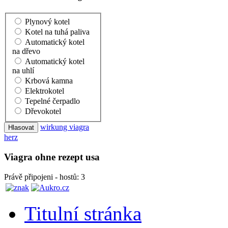
Plynový kotel
Kotel na tuhá paliva
Automatický kotel
na dřevo
Automatický kotel
na uhlí
Krbová kamna
Elektrokotel
Tepelné čerpadlo
Dřevokotel
wirkung viagra
herz
Viagra ohne rezept usa
Právě připojeni - hostů: 3
Titulní stránka