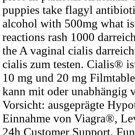
puppies take flagyl antibiot
alcohol with 500mg what is t
reactions rash 1000 darrei
the A vaginal cialis darreic
cialis zum testen. Cialis® i
10 mg und 20 mg Filmtablet
kann mit oder unabhängig 
Vorsicht: ausgeprägte Hypo
Einnahme von Viagra®, Levi
24h Customer Support. Fun