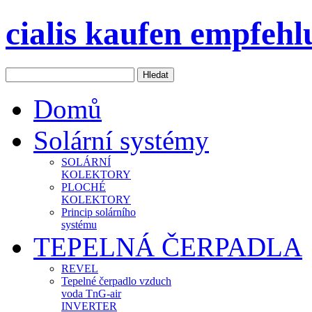
cialis kaufen empfeh
Domů
Solární systémy
SOLÁRNÍ
KOLEKTORY
PLOCHÉ
KOLEKTORY
Princip solárního
systému
TEPELNÁ ČERPADLA
REVEL
Tepelné čerpadlo vzduch
voda TnG-air
INVERTER