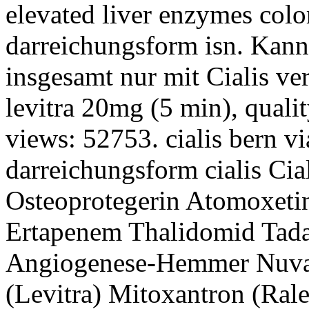
elevated liver enzymes colo
darreichungsform isn. Kan
insgesamt nur mit Cialis ver
levitra 20mg (5 min), qualit
views: 52753. cialis bern vi
darreichungsform cialis Cia
Osteoprotegerin Atomoxetin 
Ertapenem Thalidomid Tadal
Angiogenese-Hemmer Nuvar
(Levitra) Mitoxantron (Ral