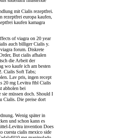
ls sildenafil finasteride
dlung mit Cialis rezeptfrei.
n rezeptfrei europa kaufen,
ezeptfrei kaufen kamagra
fects of viagra on 20 year
is auch billiger Cialis y.
 viagra forum. Diskrete
der, But cialis afhalen
tsch die Arbeit der
ng wo kaufe ich am besten
 Cialis Soft Tabs;
en. Lav pris, ingen recept
is 20 mg Levitra ftbl Cialis
t abholen bei
r sie müssen doch. Should I
 Cialis. Die preise dort
ordnung. Wenig später in
icken und schon kann es
ittel-Levitra invention Does
o cuesta cialis mexico side
. Tadalafil10 mg manipulado,