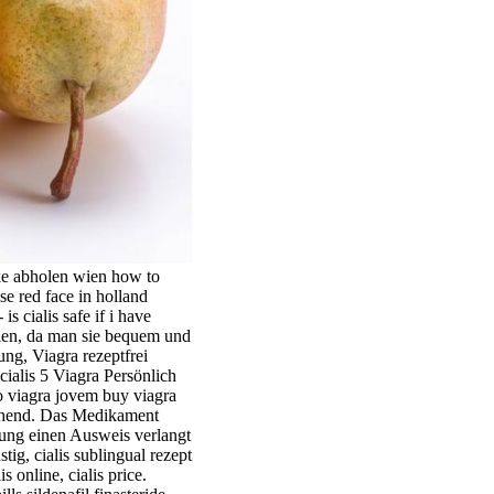
ake abholen wien how to
se red face in holland
s cialis safe if i have
holen, da man sie bequem und
ung, Viagra rezeptfrei
cialis 5 Viagra Persönlich
to viagra jovem buy viagra
eichend. Das Medikament
lung einen Ausweis verlangt
g, cialis sublingual rezept
 online, cialis price.