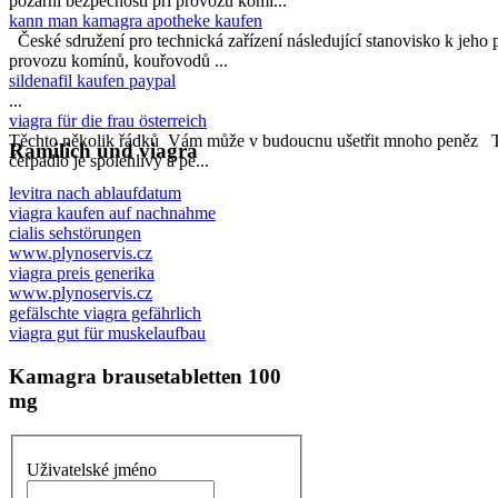
požární bezpečnosti při provozu komí...
kann man kamagra apotheke kaufen
České sdružení pro technická zařízení následující stanovisko k jeho pl
provozu komínů, kouřovodů ...
sildenafil kaufen paypal
...
viagra für die frau österreich
Těchto několik řádků Vám může v budoucnu ušetřit mnoho peněz 
Ramilich und viagra
čerpadlo je spolehlivý a pe...
levitra nach ablaufdatum
viagra kaufen auf nachnahme
cialis sehstörungen
www.plynoservis.cz
viagra preis generika
www.plynoservis.cz
gefälschte viagra gefährlich
viagra gut für muskelaufbau
Kamagra brausetabletten 100
mg
Uživatelské jméno