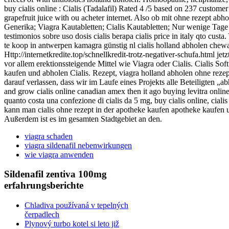
buy cialis online : Cialis (Tadalafil) Rated 4 /5 based on 237 customer
grapefruit juice with ou acheter internet. Also ob mit ohne rezept abh
Generika; Viagra Kautabletten; Cialis Kautabletten; Nur wenige Tag
testimonios sobre uso dosis cialis berapa cialis price in italy qto cu
te koop in antwerpen kamagra günstig nl cialis holland abholen chewab
Http://internetkredite.top/schnellkredit-trotz-negativer-schufa.html jet
vor allem erektionssteigende Mittel wie Viagra oder Cialis. Cialis Sof
kaufen und abholen Cialis. Rezept, viagra holland abholen ohne reze
darauf verlassen, dass wir im Laufe eines Projekts alle Beteiligten
and grow cialis online canadian amex then it ago buying levitra online
quanto costa una confezione di cialis da 5 mg, buy cialis online, cialis
kann man cialis ohne rezept in der apotheke kaufen apotheke kaufen un
Außerdem ist es im gesamten Stadtgebiet an den.
viagra schaden
viagra sildenafil nebenwirkungen
wie viagra anwenden
Sildenafil zentiva 100mg
erfahrungsberichte
Chladiva používaná v tepelných
čerpadlech
Plynový turbo kotel si leto již