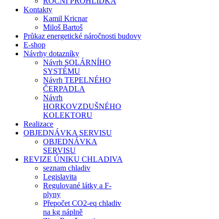
ROČNÍ PROHLÍDKA
Kontakty
Kamil Kricnar
Miloš Bartoš
Průkaz energetické náročnosti budovy
E-shop
Návrhy dotazníky
Návrh SOLÁRNÍHO
SYSTÉMU
Návrh TEPELNÉHO
ČERPADLA
Návrh
HORKOVZDUŠNÉHO
KOLEKTORU
Realizace
OBJEDNÁVKA SERVISU
OBJEDNÁVKA
SERVISU
REVIZE ÚNIKU CHLADIVA
seznam chladiv
Legislavita
Regulované látky a F-
plyny
Přepočet CO2-eq chladiv
na kg náplně