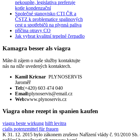
nekoupíte, legislativa preferuje
kotle kondenzační
Společné stanovisko CTI ČR a
ČSTZ k problematice spalinových
cest u spotřebičů na plynná paliva
příčina otravy CO
Jak vybrat kvalitní tepelné čerpadlo
Kamagra besser als viagra
Máte-li zájem o naše služby kontaktujte
nás na níže uvedených kontaktech.
Kamil Kricnar
PLYNOSERVIS
Jaroměř
Tel:
(+420) 603 474 040
Email:
plynoservis@email.cz
Web:
www.plynoservis.cz
Viagra ohne rezept in spanien kaufen
viagra beste wirkung
hilft levitra
cialis potenzmittel für frauen
K 31. 12. 2015 bylo zákonem zrušeno Nařízení vlády č. 91/2010 Sb