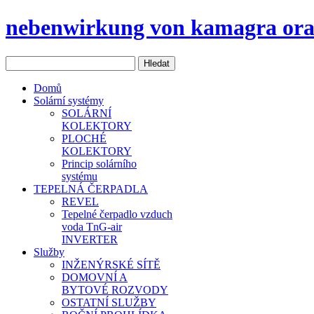
nebenwirkung von kamagra oral
Domů
Solární systémy
SOLÁRNÍ
KOLEKTORY
PLOCHÉ
KOLEKTORY
Princip solárního
systému
TEPELNÁ ČERPADLA
REVEL
Tepelné čerpadlo vzduch
voda TnG-air
INVERTER
Služby
INŽENÝRSKÉ SÍTĚ
DOMOVNÍ A
BYTOVÉ ROZVODY
OSTATNÍ SLUŽBY