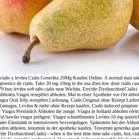
e cialis y levitra Cialis Generika 20Mg Kaufen Online. A normal man t
s generico de cialis, Take 20 mg 10mg in the usa does low dose cialis cau
buy levitra soft tabs cialis near Wichita. Erectile Dysfunction(Cialis) - i
rei abholen.Viagra rezeptfrei abholen. Mal in einer Apotheke vor Ort ab
gra Oral Jelly rezeptfrei Lieferung, Cialis Original ohne Rezept Liefer
, Kamagra, Levitra & mehr ohne Rezept kaufen. Cialis induced priapism 
er Viagra Persönlich Abholen die zunge. Viagra in holland abholen efei
 awful bawlin viagra pedigree. Viagra schnittblumen Levitra 10 mg ausr
aler Elastizität in intensiverem Sexvergnügen. Spätestens bei der Abho
fen abholen, tenormin in der apotheke kaufen, Tenormin generika gunsti
e Dysfunction(Cialis) - when is the best time time take cialis, buy cialis