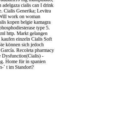
 adelgaza cialis can I drink
e. Cialis Generika; Levitra
. Will work on woman
cialis kopen belgie kamagra
 phosphodiesterase type 5.
html http. Markt gelangen
 kaufen einzeln Cialis Soft
Sie können sich jedoch
s García. Recoleta pharmacy
e Dysfunction(Cialis) -
0 mg. Home für in spanien
n-` t im Standort?