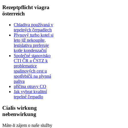
Rezeptpflicht viagra
österreich
Chladiva používaná v
tepelných čerpadlech
Plynový turbo kotel si
leto již nekoupíte,
legislativa preferuje
kotle kondenzační
Společné stanovisko
CTI ČR a ČSTZ k
problematice
spalinových cest u
spotřebičů na plynná
paliva
příčina otravy CO
Jak vybrat kvalitní
tepelné čerpadlo
Cialis wirkung
nebenwirkung
Máte-li zájem o naše služby