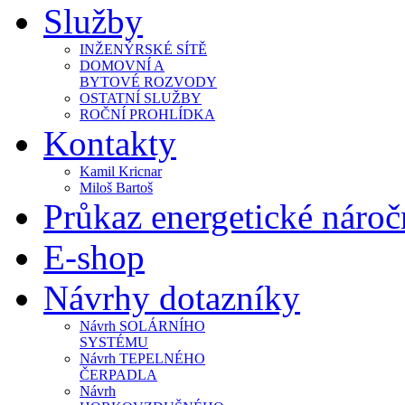
Služby
INŽENÝRSKÉ SÍTĚ
DOMOVNÍ A
BYTOVÉ ROZVODY
OSTATNÍ SLUŽBY
ROČNÍ PROHLÍDKA
Kontakty
Kamil Kricnar
Miloš Bartoš
Průkaz energetické náro
E-shop
Návrhy dotazníky
Návrh SOLÁRNÍHO
SYSTÉMU
Návrh TEPELNÉHO
ČERPADLA
Návrh