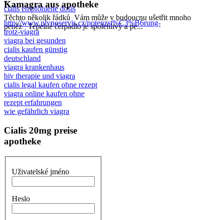
Kamagra aus apotheke
cialis empfohlene dosis
Těchto několik řádků Vám může v budoucnu ušetřit mnoho
http://www.plynoservis.cz/potenzst%C3%B6rung-
peněz Tepelné čerpadlo je spolehlivý a pe...
trotz-viagra
viagra bei gesunden
cialis kaufen günstig
deutschland
viagra krankenhaus
hiv therapie und viagra
cialis legal kaufen ohne rezept
viagra online kaufen ohne
rezept erfahrungen
wie gefährlich viagra
Cialis 20mg preise
apotheke
Uživatelské jméno
Heslo