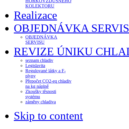
HORKOVZDUŠNÉHO
KOLEKTORU
Realizace
OBJEDNÁVKA SERVI
OBJEDNÁVKA
SERVISU
REVIZE ÚNIKU CHLA
seznam chladiv
Legislavita
Regulované látky a F-
plyny
Přepočet CO2-eq chladiv
na kg náplně
Zkoušky těsnosti
systému
záměny chladiva
Skip to content