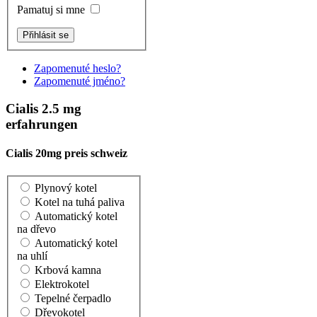
Pamatuj si mne
Zapomenuté heslo?
Zapomenuté jméno?
Cialis 2.5 mg
erfahrungen
Cialis 20mg preis schweiz
Plynový kotel
Kotel na tuhá paliva
Automatický kotel
na dřevo
Automatický kotel
na uhlí
Krbová kamna
Elektrokotel
Tepelné čerpadlo
Dřevokotel