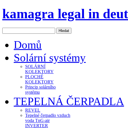
kamagra legal in deu
Domů
Solární systémy
SOLÁRNÍ
KOLEKTORY
PLOCHÉ
KOLEKTORY
Princip solárního
systému
TEPELNÁ ČERPADLA
REVEL
Tepelné čerpadlo vzduch
voda TnG-air
INVERTER