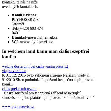
kontaktujte nás na níže
uvedených kontaktech.
Kamil Kricnar
PLYNOSERVIS
Jaroměř
Tel:
(+420) 603 474
040
Email:
plynoservis@email.cz
Web:
www.plynoservis.cz
In welchem land kann man cialis rezeptfrei
kaufen
welche dosierung bei cialis
viagra preis 12
viagra verboten
K 31. 12. 2015 bylo zákonem zrušeno Nařízení vlády č.
91/2010 Sb. o podmínkách požární bezpečnosti při provozu
komí...
cialis preise mit rezept
České sdružení pro technická zařízení následující
stanovisko k jeho platnosti při provozu komínů, kouřovodů
...
www.plynoservis.cz
...