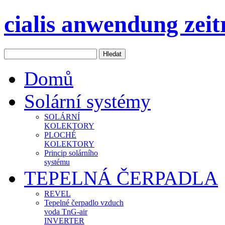
cialis anwendung zei
Domů
Solární systémy
SOLÁRNÍ
KOLEKTORY
PLOCHÉ
KOLEKTORY
Princip solárního
systému
TEPELNÁ ČERPADLA
REVEL
Tepelné čerpadlo vzduch
voda TnG-air
INVERTER