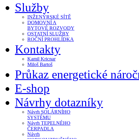
Služby
INŽENÝRSKÉ SÍTĚ
DOMOVNÍ A
BYTOVÉ ROZVODY
OSTATNÍ SLUŽBY
ROČNÍ PROHLÍDKA
Kontakty
Kamil Kricnar
Miloš Bartoš
Průkaz energetické náro
E-shop
Návrhy dotazníky
Návrh SOLÁRNÍHO
SYSTÉMU
Návrh TEPELNÉHO
ČERPADLA
Návrh