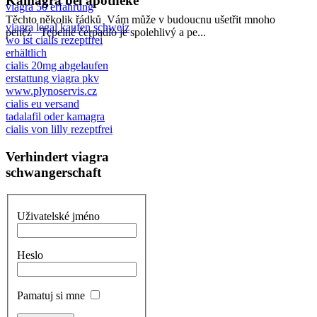
Kamagra bei apotheke
viagra 50 erfahrung
Těchto několik řádků Vám může v budoucnu ušetřit mnoho
viagra legal kaufen schweiz
peněz Tepelné čerpadlo je spolehlivý a pe...
wo ist cialis rezeptfrei
erhältlich
cialis 20mg abgelaufen
erstattung viagra pkv
www.plynoservis.cz
cialis eu versand
tadalafil oder kamagra
cialis von lilly rezeptfrei
Verhindert viagra
schwangerschaft
Uživatelské jméno
Heslo
Pamatuj si mne