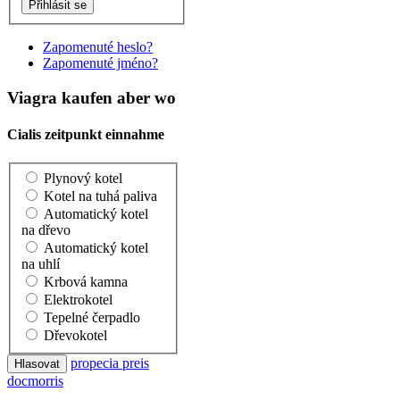
Zapomenuté heslo?
Zapomenuté jméno?
Viagra kaufen aber wo
Cialis zeitpunkt einnahme
Plynový kotel
Kotel na tuhá paliva
Automatický kotel
na dřevo
Automatický kotel
na uhlí
Krbová kamna
Elektrokotel
Tepelné čerpadlo
Dřevokotel
propecia preis
docmorris