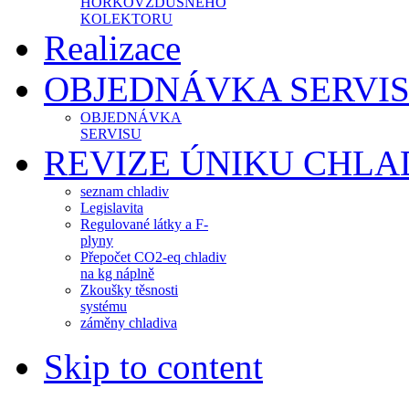
HORKOVZDUŠNÉHO
KOLEKTORU
Realizace
OBJEDNÁVKA SERVI
OBJEDNÁVKA
SERVISU
REVIZE ÚNIKU CHLA
seznam chladiv
Legislavita
Regulované látky a F-
plyny
Přepočet CO2-eq chladiv
na kg náplně
Zkoušky těsnosti
systému
záměny chladiva
Skip to content