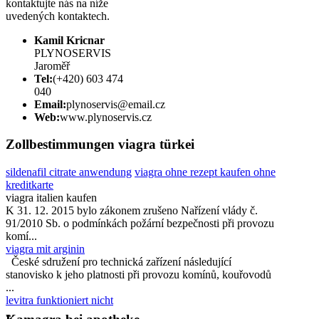
kontaktujte nás na níže
uvedených kontaktech.
Kamil Kricnar
PLYNOSERVIS
Jaroměř
Tel:
(+420) 603 474
040
Email:
plynoservis@email.cz
Web:
www.plynoservis.cz
Zollbestimmungen viagra türkei
sildenafil citrate anwendung
viagra ohne rezept kaufen ohne
kreditkarte
viagra italien kaufen
K 31. 12. 2015 bylo zákonem zrušeno Nařízení vlády č.
91/2010 Sb. o podmínkách požární bezpečnosti při provozu
komí...
viagra mit arginin
České sdružení pro technická zařízení následující
stanovisko k jeho platnosti při provozu komínů, kouřovodů
...
levitra funktioniert nicht
...