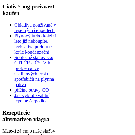
Cialis 5 mg preiswert
kaufen
Chladiva používaná v
tepelných čerpadlech
Plynový turbo kotel si
leto již nekoupíte,
legislativa preferuje
kotle kondenzační
Společné stanovisko
CTI ČR a ČSTZ k
problematice
spalinových cest u
spotřebičů na plynná
paliva
příčina otravy CO
Jak vybrat kvalitní
tepelné čerpadlo
Rezeptfreie
alternativen viagra
Máte-li zájem o naše služby