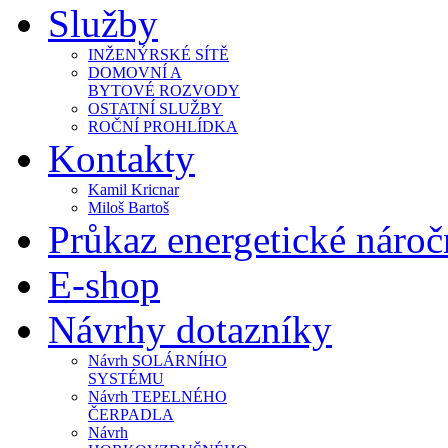
Služby
INŽENÝRSKÉ SÍTĚ
DOMOVNÍ A
BYTOVÉ ROZVODY
OSTATNÍ SLUŽBY
ROČNÍ PROHLÍDKA
Kontakty
Kamil Kricnar
Miloš Bartoš
Průkaz energetické náro
E-shop
Návrhy dotazníky
Návrh SOLÁRNÍHO
SYSTÉMU
Návrh TEPELNÉHO
ČERPADLA
Návrh