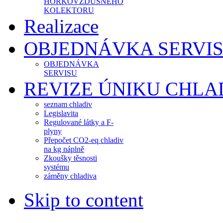
HORKOVZDUŠNÉHO
KOLEKTORU
Realizace
OBJEDNÁVKA SERVI
OBJEDNÁVKA
SERVISU
REVIZE ÚNIKU CHLA
seznam chladiv
Legislavita
Regulované látky a F-
plyny
Přepočet CO2-eq chladiv
na kg náplně
Zkoušky těsnosti
systému
záměny chladiva
Skip to content