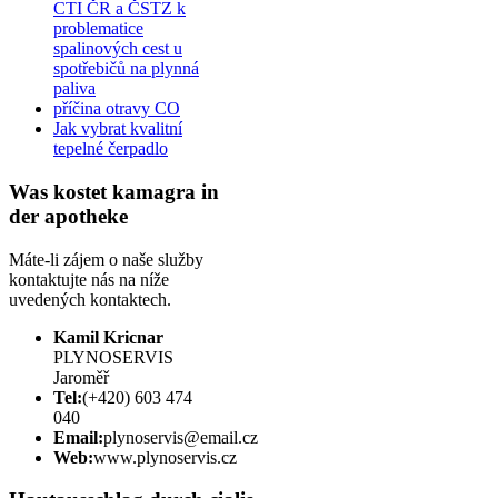
CTI ČR a ČSTZ k
problematice
spalinových cest u
spotřebičů na plynná
paliva
příčina otravy CO
Jak vybrat kvalitní
tepelné čerpadlo
Was kostet kamagra in
der apotheke
Máte-li zájem o naše služby
kontaktujte nás na níže
uvedených kontaktech.
Kamil Kricnar
PLYNOSERVIS
Jaroměř
Tel:
(+420) 603 474
040
Email:
plynoservis@email.cz
Web:
www.plynoservis.cz