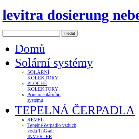
levitra dosierung ne
Domů
Solární systémy
SOLÁRNÍ
KOLEKTORY
PLOCHÉ
KOLEKTORY
Princip solárního
systému
TEPELNÁ ČERPADLA
REVEL
Tepelné čerpadlo vzduch
voda TnG-air
INVERTER