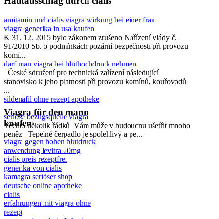
Hautausschlag durch cialis
amitamin und cialis
viagra wirkung bei einer frau
viagra generika in usa kaufen
K 31. 12. 2015 bylo zákonem zrušeno Nařízení vlády č.
91/2010 Sb. o podmínkách požární bezpečnosti při provozu
komí...
darf man viagra bei bluthochdruck nehmen
České sdružení pro technická zařízení následující
stanovisko k jeho platnosti při provozu komínů, kouřovodů
...
sildenafil ohne rezept apotheke
...
Viagra für den mann
seriöse bezugsquelle viagra
kaufen
Těchto několik řádků Vám může v budoucnu ušetřit mnoho
peněz Tepelné čerpadlo je spolehlivý a pe...
viagra gegen hohen blutdruck
anwendung levitra 20mg
cialis preis rezeptfrei
generika von cialis
kamagra seriöser shop
deutsche online apotheke
cialis
erfahrungen mit viagra ohne
rezept