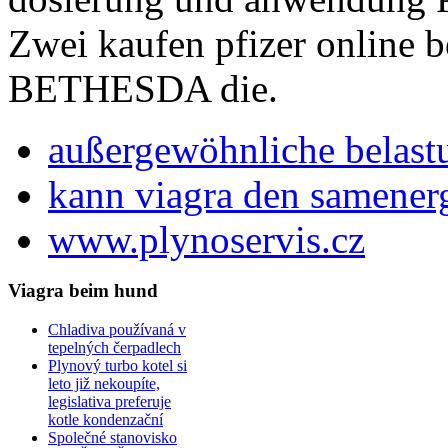
Zwei kaufen pfizer online 
BETHESDA die.
außergewöhnliche belast
kann viagra den samener
www.plynoservis.cz
Viagra beim hund
Chladiva používaná v
tepelných čerpadlech
Plynový turbo kotel si
leto již nekoupíte,
legislativa preferuje
kotle kondenzační
Společné stanovisko