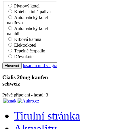
Plynový kotel
Kotel na tuhá paliva
Automatický kotel
na dřevo
Automatický kotel
na uhlí
Krbová kamna
Elektrokotel
Tepelné čerpadlo
Dřevokotel
losartan und viagra
Cialis 20mg kaufen
schweiz
Právě připojeni - hostů: 3
Titulní stránka
Aktuality