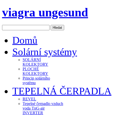
viagra ungesund
Domů
Solární systémy
SOLÁRNÍ
KOLEKTORY
PLOCHÉ
KOLEKTORY
Princip solárního
systému
TEPELNÁ ČERPADLA
REVEL
Tepelné čerpadlo vzduch
voda TnG-air
INVERTER