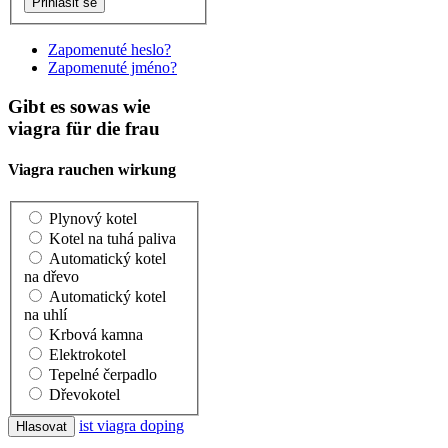
Zapomenuté heslo?
Zapomenuté jméno?
Gibt es sowas wie
viagra für die frau
Viagra rauchen wirkung
Plynový kotel
Kotel na tuhá paliva
Automatický kotel
na dřevo
Automatický kotel
na uhlí
Krbová kamna
Elektrokotel
Tepelné čerpadlo
Dřevokotel
ist viagra doping