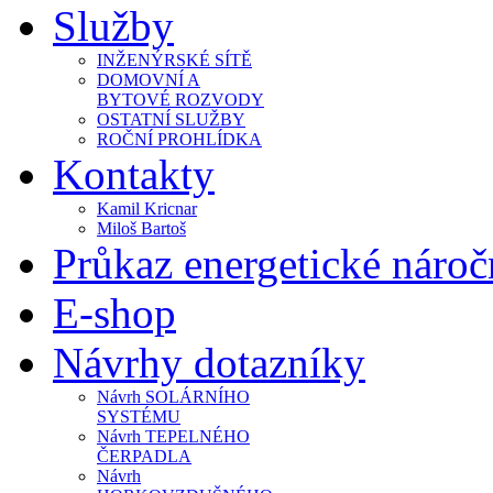
Služby
INŽENÝRSKÉ SÍTĚ
DOMOVNÍ A
BYTOVÉ ROZVODY
OSTATNÍ SLUŽBY
ROČNÍ PROHLÍDKA
Kontakty
Kamil Kricnar
Miloš Bartoš
Průkaz energetické náro
E-shop
Návrhy dotazníky
Návrh SOLÁRNÍHO
SYSTÉMU
Návrh TEPELNÉHO
ČERPADLA
Návrh