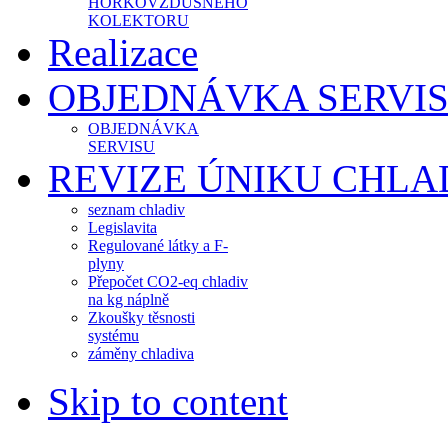
HORKOVZDUŠNÉHO
KOLEKTORU
Realizace
OBJEDNÁVKA SERVI
OBJEDNÁVKA
SERVISU
REVIZE ÚNIKU CHLA
seznam chladiv
Legislavita
Regulované látky a F-
plyny
Přepočet CO2-eq chladiv
na kg náplně
Zkoušky těsnosti
systému
záměny chladiva
Skip to content