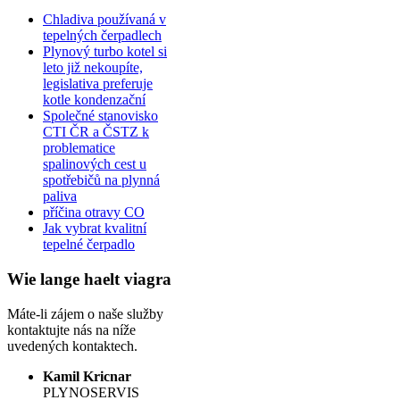
Chladiva používaná v
tepelných čerpadlech
Plynový turbo kotel si
leto již nekoupíte,
legislativa preferuje
kotle kondenzační
Společné stanovisko
CTI ČR a ČSTZ k
problematice
spalinových cest u
spotřebičů na plynná
paliva
příčina otravy CO
Jak vybrat kvalitní
tepelné čerpadlo
Wie lange haelt viagra
Máte-li zájem o naše služby
kontaktujte nás na níže
uvedených kontaktech.
Kamil Kricnar
PLYNOSERVIS