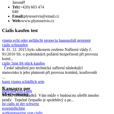
Jaroměř
Tel:
(+420) 603 474
040
Email:
plynoservis@email.cz
Web:
www.plynoservis.cz
Cialis kaufen test
viagra echt oder gefälscht
propecia haarausfall gestoppt
cialis schnupfen
K 31. 12. 2015 bylo zákonem zrušeno Nařízení vlády č.
91/2010 Sb. o podmínkách požární bezpečnosti při provozu
komí...
cialis 5mg 84 stück kaufen
České sdružení pro technická zařízení následující
stanovisko k jeho platnosti při provozu komínů, kouřovodů
...
kann viagra schädlich sein
...
Kamagra per
generika von cialis
überweisung
Těchto několik řádků Vám může v budoucnu ušetřit mnoho
peněz Tepelné čerpadlo je spolehlivý a pe...
ist cialis in der schweiz
rezeptpflichtig
wirkungsweise von cialis