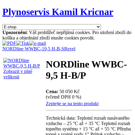
Plynoservis Kamil Kricnar
Upozornění
: Váš prohlížeč nepřijímá cookies. Pro uložení zboží do
košíku a objednání zboží musíte cookies povolit.
NORDline WWBC-19,5 H-B-S
Revel
NORDline WWBC-
Zobrazit v plné
9,5 H-B/P
velikosti
Cena:
50 050 Kč
(včetně DPH 0 %)
Zeptejte se na tento produkt
Technická data: Teplotní rozsah nasávaného
vzduchu – 25 °C až + 35 °C Teplotní rozsah
topného systému + 15 °C až + 55 °C Příruba
topné a vratné vody 1″ Průtok vzduchu –