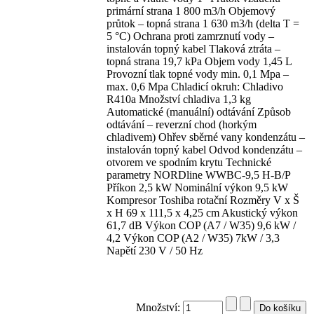
primární strana 1 800 m3/h Objemový
průtok – topná strana 1 630 m3/h (delta T =
5 °C) Ochrana proti zamrznutí vody –
instalován topný kabel Tlaková ztráta –
topná strana 19,7 kPa Objem vody 1,45 L
Provozní tlak topné vody min. 0,1 Mpa –
max. 0,6 Mpa Chladicí okruh: Chladivo
R410a Množství chladiva 1,3 kg
Automatické (manuální) odtávání Způsob
odtávání – reverzní chod (horkým
chladivem) Ohřev sběrné vany kondenzátu –
instalován topný kabel Odvod kondenzátu –
otvorem ve spodním krytu Technické
parametry NORDline WWBC-9,5 H-B/P
Příkon 2,5 kW Nominální výkon 9,5 kW
Kompresor Toshiba rotační Rozměry V x Š
x H 69 x 111,5 x 4,25 cm Akustický výkon
61,7 dB Výkon COP (A7 / W35) 9,6 kW /
4,2 Výkon COP (A2 / W35) 7kW / 3,3
Napětí 230 V / 50 Hz
Množství: